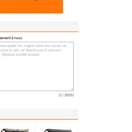
tement à nous
(
0
/ 3000)