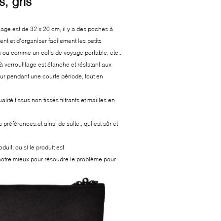
s, gris
age est de 32 x 20 cm, il y a des poches à
nt et d'organiser facilement les petits
s ou comme un colis de voyage portable, etc..
 verrouillage est étanche et résistant aux
ieur pendant une courte période, tout en
ité.tissus non tissés filtrants et mailles en
références.et ainsi de suite., qui est sûr et
duit, ou si le produit est
otre mieux pour résoudre le problème pour