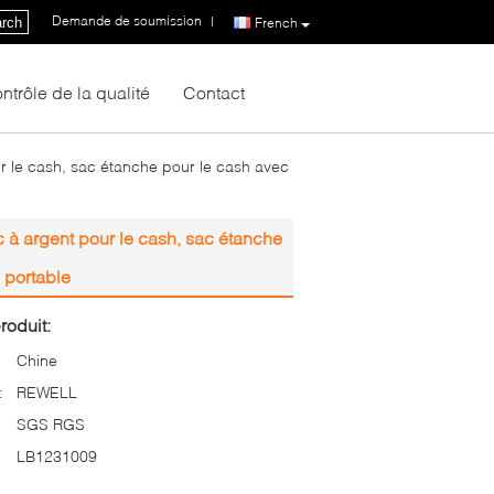
Demande de soumission
|
rch
French
ntrôle de la qualité
Contact
r le cash, sac étanche pour le cash avec
c à argent pour le cash, sac étanche
e portable
roduit:
Chine
:
REWELL
SGS RGS
LB1231009