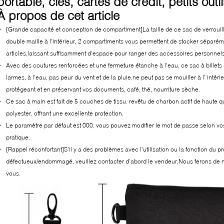
portable, clés, cartes de crédit, petits outil
À propos de cet article
[Grande capacité et conception de compartiment]La taille de ce sac de verrouill
double maille à l'intérieur, 2 compartiments vous permettent de stocker séparéme
articles,laissant suffisamment d'espace pour ranger des accessoires personnel
Avec des coutures renforcées et une fermeture étanche à l'eau, ce sac à billets à
larmes, à l'eau, pas peur du vent et de la pluie,ne peut pas se mouiller à l' intér
protégeant et en préservant vos documents, café, thé, nourriture sèche.
Ce sac à main est fait de 5 couches de tissu. revêtu de charbon actif de haute qual
polyester, offrant une excellente protection.
Le paramètre par défaut est 000, vous pouvez modifier le mot de passe selon vos p
pratique.
[Rappel réconfortant]S'il y a des problèmes avec l'utilisation ou la fonction du pro
défectueux/endommagé, veuillez contacter d'abord le vendeur,Nous ferons de n
vous.