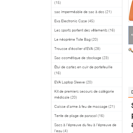
(15)
sac imperméable de sac à dos
(21)
Eva Electronic Case
(45)
Les sports portent des vêtements
(16)
Le néoprène Tote Bag
(20)
Trousse d'écolier d'EVA
(28)
Sac cosmétique de stockage
(23)
Étui de cartes en cuir de portefeuille
(16)
EVA Laptop Sleeve
(20)
Kit de premiers secours de catégorie
médicale
(20)
Caisse d'arme à feu de massage
(21)
Tente de plage de parasol
(16)
Sacs à l'épreuve du feu à l'épreuve de
l'eau
(4)