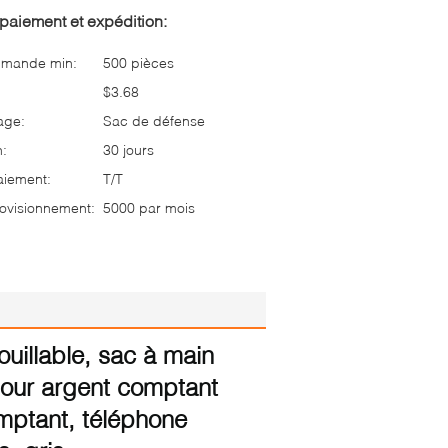
paiement et expédition:
mmande min:
500 pièces
$3.68
age:
Sac de défense
n:
30 jours
aiement:
T/T
ovisionnement:
5000 par mois
uillable, sac à main
our argent comptant
omptant, téléphone