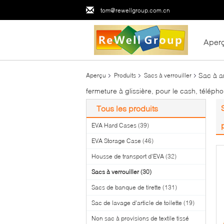
tom@rewellgroup.com.cn
Aper
Sac à a
Aperçu
Produits
Sacs à verrouiller
fermeture à glissière, pour le cash, téléph
Tous les produits
EVA Hard Cases
(39)
EVA Storage Case
(46)
Housse de transport d'EVA
(32)
Sacs à verrouiller
(30)
Sacs de banque de tirette
(131)
Sac de lavage d'article de toilette
(19)
Non sac à provisions de textile tissé