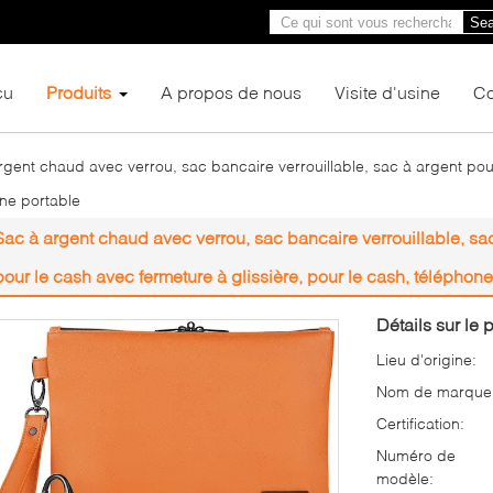
Sea
çu
Produits
A propos de nous
Visite d'usine
Co
rgent chaud avec verrou, sac bancaire verrouillable, sac à argent pou
one portable
Sac à argent chaud avec verrou, sac bancaire verrouillable, sa
pour le cash avec fermeture à glissière, pour le cash, téléphon
Détails sur le p
Lieu d'origine:
Nom de marque
Certification:
Numéro de
modèle: