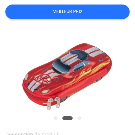
VISITE
MEILLEUR PRIX
D'USINE
CONTRÔLE
DE
QUALITÉ
PLAN
DU
SITE
PRIVACY
Description de produit