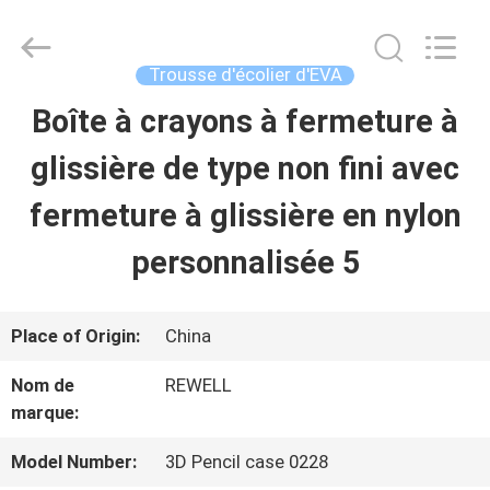
ReWell
Industrial
Group
Limited.
Trousse d'écolier d'EVA
All
Rights
Boîte à crayons à fermeture à
MAISON
Reserved.
Developed
by
glissière de type non fini avec
ECER
PRODUITS
fermeture à glissière en nylon
personnalisée 5
AU
SUJET
Place of Origin:
China
DE
Nom de
REWELL
marque:
NOUS
Model Number:
3D Pencil case 0228