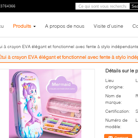
23764366
Sea
çu
Produits
A propos de nous
Visite d'usine
Co
ui à crayon EVA élégant et fonctionnel avec fente à stylo indépendant
Étui à crayon EVA élégant et fonctionnel avec fente à stylo ind
Détails sur le p
Lieu
L
d'origine:
Nom de
marque:
Certification:
Numéro de
L
modèle: