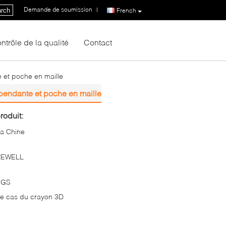
Demande de soumission
|
rch
French
ntrôle de la qualité
Contact
e et poche en maille
épendante et poche en maille
roduit:
a Chine
REWELL
SGS
e cas du crayon 3D