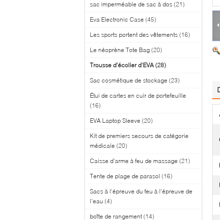
sac imperméable de sac à dos
(21)
Eva Electronic Case
(45)
Les sports portent des vêtements
(16)
Le néoprène Tote Bag
(20)
Trousse d'écolier d'EVA
(28)
Sac cosmétique de stockage
(23)
Étui de cartes en cuir de portefeuille
(16)
EVA Laptop Sleeve
(20)
Kit de premiers secours de catégorie
médicale
(20)
Caisse d'arme à feu de massage
(21)
Tente de plage de parasol
(16)
Sacs à l'épreuve du feu à l'épreuve de
l'eau
(4)
boîte de rangement
(14)