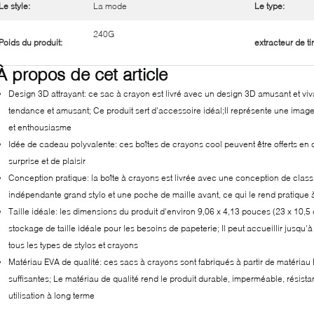
Le style:
La mode
Le type:
240G
Poids du produit:
extracteur de tir
À propos de cet article
Design 3D attrayant: ce sac à crayon est livré avec un design 3D amusant et viv
tendance et amusant; Ce produit sert d'accessoire idéal;Il représente une ima
et enthousiasme
Idée de cadeau polyvalente: ces boîtes de crayons cool peuvent être offerts en 
surprise et de plaisir
Conception pratique: la boîte à crayons est livrée avec une conception de clas
indépendante grand stylo et une poche de maille avant, ce qui le rend pratique
Taille idéale: les dimensions du produit d'environ 9,06 x 4,13 pouces (23 x 10,5
stockage de taille idéale pour les besoins de papeterie; Il peut accueillir jusqu
tous les types de stylos et crayons
Matériau EVA de qualité: ces sacs à crayons sont fabriqués à partir de matériau 
suffisantes; Le matériau de qualité rend le produit durable, imperméable, résista
utilisation à long terme