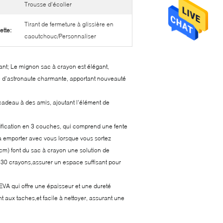
Trousse d'écolier
Tirant de fermeture à glissière en
ette:
caoutchouc/Personnaliser
ant; Le mignon sac à crayon est élégant,
ge d'astronaute charmante, apportant nouveauté
cadeau à des amis, ajoutant l'élément de
sification en 3 couches, qui comprend une fente
 à emporter avec vous lorsque vous sortez
 cm) font du sac à crayon une solution de
'à 30 crayons,assurer un espace suffisant pour
EVA qui offre une épaisseur et une dureté
nt aux taches,et facile à nettoyer, assurant une