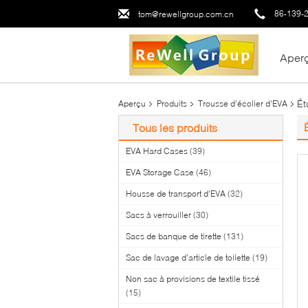
86-139-
tom@rewellgroup.com.cn
Aper
Ét
Aperçu
Produits
Trousse d'écolier d'EVA
Tous les produits
EVA Hard Cases
(39)
EVA Storage Case
(46)
Housse de transport d'EVA
(32)
Sacs à verrouiller
(30)
Sacs de banque de tirette
(131)
Sac de lavage d'article de toilette
(19)
Non sac à provisions de textile tissé
(15)