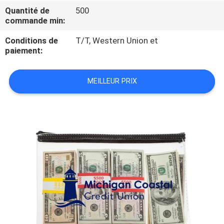
Quantité de
500
commande min:
CONTRÔLE
DE
Conditions de
T/T, Western Union et
paiement:
QUALITÉ
MEILLEUR PRIX
PLAN
DU
SITE
PRIVACY
POLICY