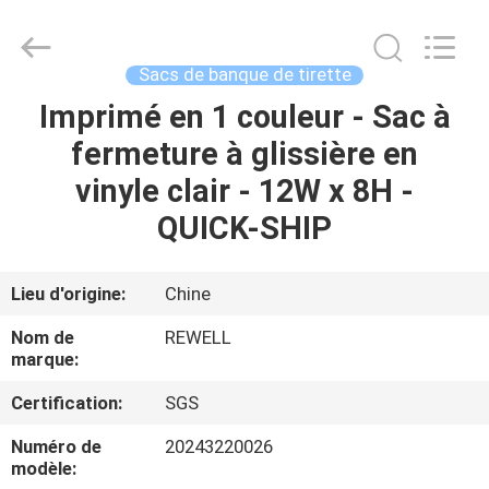
-
2026
ReWell
Industrial
Group
Sacs de banque de tirette
Limited.
All
Rights
Imprimé en 1 couleur - Sac à
MAISON
Reserved.
Developed
fermeture à glissière en
by
ECER
PRODUITS
vinyle clair - 12W x 8H -
QUICK-SHIP
AU
SUJET
Lieu d'origine:
Chine
DE
Nom de
REWELL
NOUS
marque:
Certification:
SGS
VISITE
Numéro de
20243220026
D'USINE
modèle: