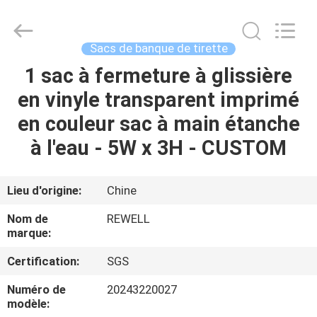
ReWell
Industrial
Group
Limited.
All
Sacs de banque de tirette
Rights
Reserved.
Developed
1 sac à fermeture à glissière
MAISON
by
ECER
en vinyle transparent imprimé
PRODUITS
en couleur sac à main étanche
à l'eau - 5W x 3H - CUSTOM
AU
SUJET
Lieu d'origine:
Chine
DE
Nom de
REWELL
NOUS
marque:
Certification:
SGS
VISITE
Numéro de
20243220027
D'USINE
modèle: