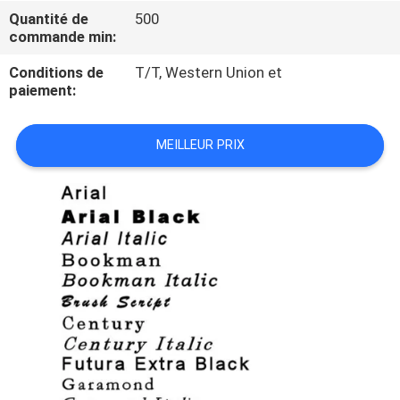
Quantité de
500
commande min:
CONTRÔLE
DE
Conditions de
T/T, Western Union et
paiement:
QUALITÉ
MEILLEUR PRIX
PLAN
DU
SITE
PRIVACY
POLICY