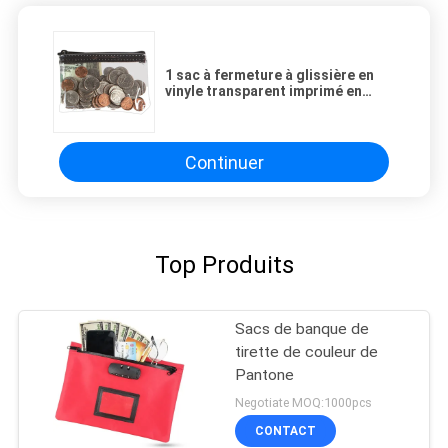
1 sac à fermeture à glissière en
vinyle transparent imprimé en
couleur sac à main étanche à l'eau
- 5W x 3H - CUSTOM
Continuer
Top Produits
Sacs de banque de
tirette de couleur de
Pantone
Negotiate MOQ:1000pcs
CONTACT