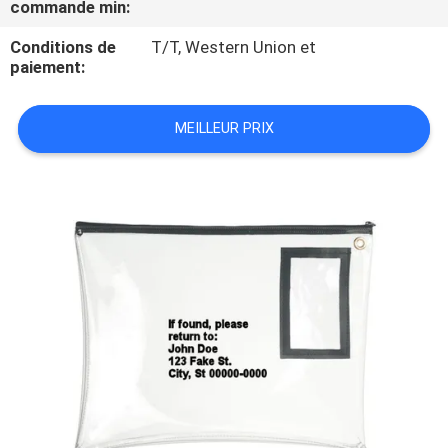
commande min:
CONTRÔLE
Conditions de
T/T, Western Union et
paiement:
DE
QUALITÉ
MEILLEUR PRIX
PLAN
DU
SITE
PRIVACY
POLICY