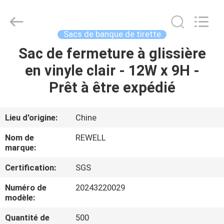
2026
ReWell
Industrial
Group
Limited.
Sacs de banque de tirette
All
Rights
Reserved.
Sac de fermeture à glissière
MAISON
Developed
by
en vinyle clair - 12W x 9H -
ECER
PRODUITS
Prêt à être expédié
AU
Lieu d'origine:
Chine
SUJET
Nom de
REWELL
DE
marque:
NOUS
Certification:
SGS
Numéro de
20243220029
VISITE
modèle:
D'USINE
Quantité de
500