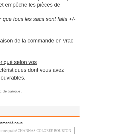
s et empêche les pièces de
r que tous les sacs sont faits +/-
n raison de la commande en vrac
briqué selon vos
ctéristiques dont vous avez
 ouvrables.
,
sac de banque
tement à nous