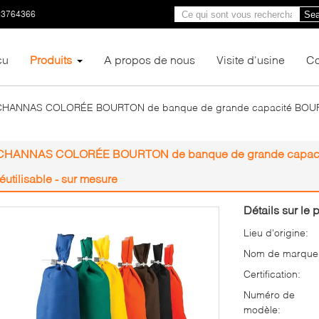
23764366
Sea
çu
Produits
A propos de nous
Visite d'usine
Co
CHANNAS COLORÉE BOURTON de banque de grande capacité BOURTON
CHANNAS COLORÉE BOURTON de banque de grande capacit
réutilisable - sur mesure
Détails sur le p
Lieu d'origine:
Nom de marque
Certification:
Numéro de
modèle: