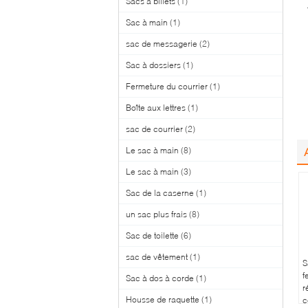
Sacs à billets
(1)
Sac à main
(1)
sac de messagerie
(2)
Sac à dossiers
(1)
Fermeture du courrier
(1)
Boîte aux lettres
(1)
sac de courrier
(2)
Le sac à main
(8)
Le sac à main
(3)
Sac de la caserne
(1)
un sac plus frais
(8)
Sac de toilette
(6)
sac de vêtement
(1)
S
f
Sac à dos à corde
(1)
r
Housse de raquette
(1)
c