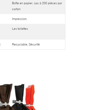
Boîte en papier, sac à 200 pièces par
carton
Impression
Les toilettes
:
Recyclable, Sécurité