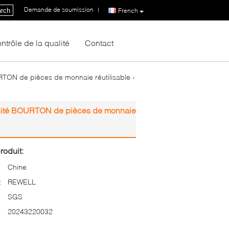
Demande de soumission
|
rch
French
ntrôle de la qualité
Contact
 de pièces de monnaie réutilisable -
é BOURTON de pièces de monnaie
roduit:
Chine
:
REWELL
SGS
20243220032