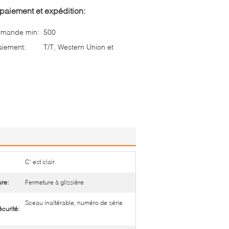
paiement et expédition:
mmande min:
500
aiement:
T/T, Western Union et
C' est clair.
re:
Fermeture à glissière
Sceau inaltérable, numéro de série
écurité: