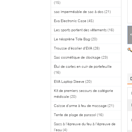
(15)
sac imperméable de sac à dos
(21)
Eva Electronic Case
(45)
Les sports portent des vêtements
(16)
Le néoprène Tote Bag
(20)
Trousse d'écolier d'EVA
(28)
Sac cosmétique de stockage
(23)
Étui de cartes en cuir de portefeuille
(16)
EVA Laptop Sleeve
(20)
Kit de premiers secours de catégorie
médicale
(20)
Caisse d'arme à feu de massage
(21)
Tente de plage de parasol
(16)
Sacs à l'épreuve du feu à l'épreuve de
l'eau
(4)