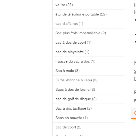
valise
(23)
étui de téléphone portable
(29)
sac d'affaires
(1)
Sac plus frais imperméable
(2)
sac à dos de sport
(1)
sac de bicyclette
(1)
hausse du sac à dos
(1)
Sac à moto
(3)
Duffel étanche à l'eau
(3)
Sacs à dos de loisirs
(3)
sac de golf de disque
(2)
P
Sac à dos tactique
(2)
Sacs en couette
(1)
sac de sport
(2)