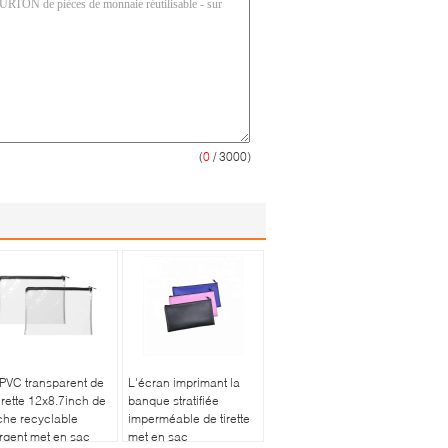
(
0
/ 3000)
PVC transparent de
L'écran imprimant la
tirette 12x8.7inch de
banque stratifiée
he recyclable
imperméable de tirette
rgent met en sac
met en sac