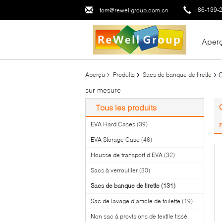
86-139-
tom@rewellgroup.com.cn
Aper
Aperçu
Produits
Sacs de banque de tirette
sur mesure
Tous les produits
EVA Hard Cases
(39)
EVA Storage Case
(46)
Housse de transport d'EVA
(32)
Sacs à verrouiller
(30)
Sacs de banque de tirette
(131)
Sac de lavage d'article de toilette
(19)
Non sac à provisions de textile tissé