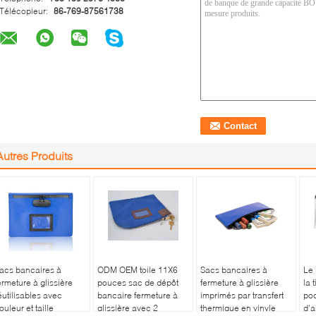
Télécopieur:
86-769-87561738
Autres Produits
acs bancaires à
ODM OEM toile 11X6
Sacs bancaires à
Le 
ermeture à glissière
pouces sac de dépôt
fermeture à glissière
la 
éutilisables avec
bancaire fermeture à
imprimés par transfert
poc
ouleur et taille
glissière avec 2
thermique en vinyle
d'a