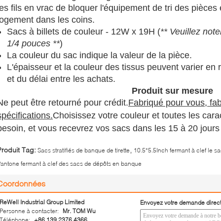
les fils en vrac de bloquer l'équipement de tri des pièce
logement dans les coins.
Sacs à billets de couleur - 12W x 19H (
** Veuillez note
1/4 pouces **
)
La couleur du sac indique la valeur de la pièce.
L'épaisseur et la couleur des tissus peuvent varier e
et du délai entre les achats.
Produit sur mesure
Ne peut être retourné pour crédit.
Fabriqué pour vous, fa
spécifications.
Choisissez votre couleur et toutes les cara
besoin, et vous recevrez vos sacs dans les 15 à 20 jours
,
Produit Tag:
Sacs stratifiés de banque de tirette
10.5*5.5Inch fermant à clef le 
antone fermant à clef des sacs de dépôts en banque
Coordonnées
ReWell Industrial Group Limited
Envoyez votre demande direc
Personne à contacter:
Mr. TOM Wu
Téléphone:
+86 139 2376 4366