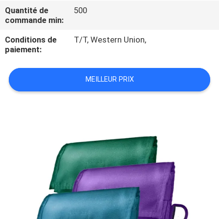
Quantité de
500
commande min:
CONTRÔLE
DE
Conditions de
T/T, Western Union,
paiement:
QUALITÉ
MEILLEUR PRIX
PLAN
DU
SITE
PRIVACY
POLICY