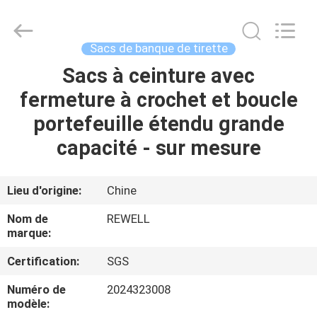
ReWell
Industrial
Group
Limited.
All
Sacs de banque de tirette
Rights
Reserved.
Developed
Sacs à ceinture avec
MAISON
by
ECER
fermeture à crochet et boucle
PRODUITS
portefeuille étendu grande
capacité - sur mesure
AU
SUJET
Lieu d'origine:
Chine
DE
Nom de
REWELL
NOUS
marque:
Certification:
SGS
VISITE
Numéro de
2024323008
D'USINE
modèle: