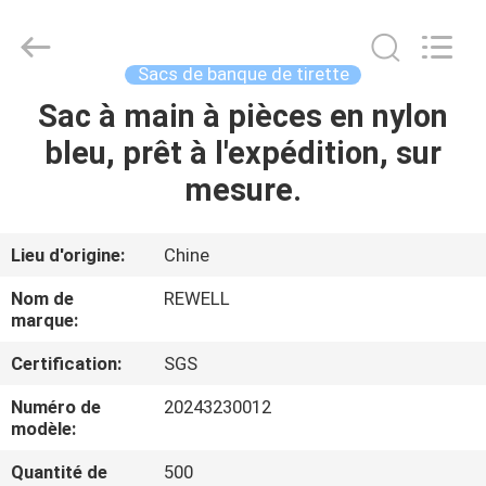
2026
ReWell
Industrial
Group
Limited.
Sacs de banque de tirette
All
Rights
Reserved.
Sac à main à pièces en nylon
MAISON
Developed
by
bleu, prêt à l'expédition, sur
ECER
PRODUITS
mesure.
AU
Lieu d'origine:
Chine
SUJET
Nom de
REWELL
DE
marque:
NOUS
Certification:
SGS
Numéro de
20243230012
VISITE
modèle:
D'USINE
Quantité de
500