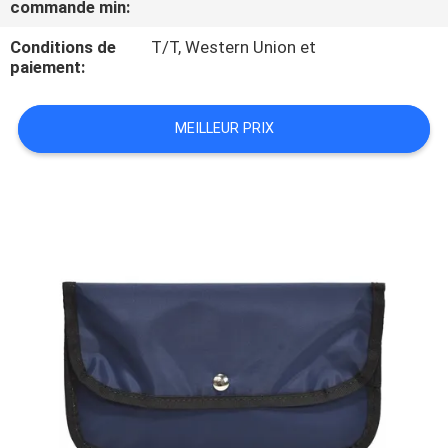
commande min:
CONTRÔLE
Conditions de
T/T, Western Union et
paiement:
DE
QUALITÉ
MEILLEUR PRIX
PLAN
DU
SITE
PRIVACY
POLICY