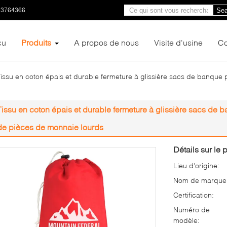
23764366
Sea
çu
Produits
A propos de nous
Visite d'usine
Co
issu en coton épais et durable fermeture à glissière sacs de banque p
Tissu en coton épais et durable fermeture à glissière sacs de b
de pièces de monnaie lourds
Détails sur le p
Lieu d'origine:
Nom de marque
Certification:
Numéro de
modèle: