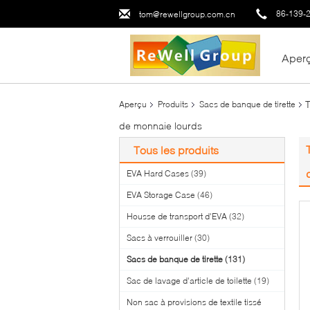
86-139-
tom@rewellgroup.com.cn
Aper
T
Aperçu
Produits
Sacs de banque de tirette
de monnaie lourds
Tous les produits
EVA Hard Cases
(39)
EVA Storage Case
(46)
Housse de transport d'EVA
(32)
Sacs à verrouiller
(30)
Sacs de banque de tirette
(131)
Sac de lavage d'article de toilette
(19)
Non sac à provisions de textile tissé