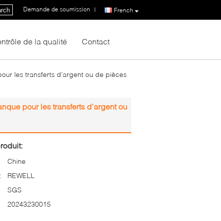
Demande de soumission
|
rch
French
ntrôle de la qualité
Contact
our les transferts d'argent ou de pièces
anque pour les transferts d'argent ou
roduit:
Chine
:
REWELL
SGS
20243230015