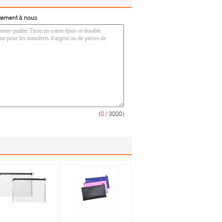
tement à nous
(
0
/ 3000)