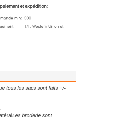
paiement et expédition:
mmande min:
500
aiement:
T/T, Western Union et
ue tous les sacs sont faits +/-
s
atéral
Les broderie sont