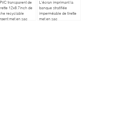
PVC transparent de
L'écran imprimant la
tirette 12x8.7inch de
banque stratifiée
he recyclable
imperméable de tirette
rgent met en sac
met en sac
c la tirette
10.5*5.5Inch