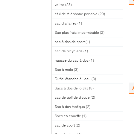
valise
(23)
étui de téléphone portable
(29)
sac d'affaires
(1)
Sac plus frais imperméable
(2)
sac à dos de sport
(1)
sac de bicyclette
(1)
hausse du sac à dos
(1)
Sac à moto
(3)
Duffel étanche à l'eau
(3)
Sacs à dos de loisirs
(3)
sac de golf de disque
(2)
Sac à dos tactique
(2)
Sacs en couette
(1)
sac de sport
(2)