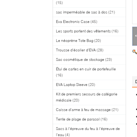
(15)
sac imperméable de sac à dos
(21)
Eva Electronic Case
(45)
Les sports portent des vêtements
(16)
Le néoprène Tote Bag
(20)
Trousse d'écolier d'EVA
(28)
Sac cosmétique de stockage
(23)
Étui de cartes en cuir de portefeuille
(16)
EVA Laptop Sleeve
(20)
Kit de premiers secours de catégorie
médicale
(20)
Caisse d'arme à feu de massage
(21)
Tente de plage de parasol
(16)
Sacs à l'épreuve du feu à l'épreuve de
l'eau
(4)