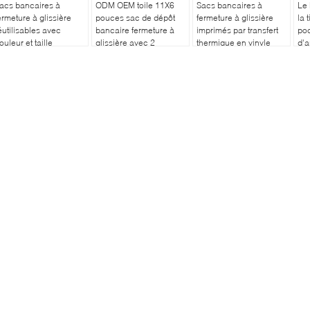
acs bancaires à
ODM OEM toile 11X6
Sacs bancaires à
Le 
ermeture à glissière
pouces sac de dépôt
fermeture à glissière
la 
éutilisables avec
bancaire fermeture à
imprimés par transfert
poc
ouleur et taille
glissière avec 2
thermique en vinyle
d'a
ersonnalisées, poche
touches toile
transparent et en cuir
ave
ransparente en vinyle
verrouillage fermeture à
pour le stockage
t mécanisme de
glissière sac de dépôt
sécurisé de stylos et de
errouillage
bancaire avec poche
pièces d'identité de
en PVC avec 2 touches
chèques bancaires
sac fermeture à
glissière