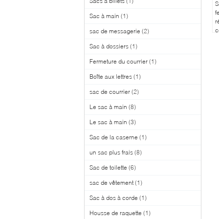
Sacs à billets
(1)
S
f
Sac à main
(1)
r
c
sac de messagerie
(2)
p
Sac à dossiers
(1)
t
e
Fermeture du courrier
(1)
v
Boîte aux lettres
(1)
sac de courrier
(2)
Le sac à main
(8)
Le sac à main
(3)
Sac de la caserne
(1)
un sac plus frais
(8)
Sac de toilette
(6)
sac de vêtement
(1)
Sac à dos à corde
(1)
Housse de raquette
(1)