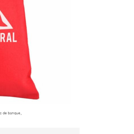
,
sac de banque