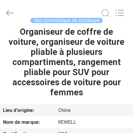
Industrial
Group
Limited.
All
Rights
Sac cosmétique de stockage
Reserved.
Developed
by
Organiseur de coffre de
MAISON
ECER
voiture, organiseur de voiture
PRODUITS
pliable à plusieurs
compartiments, rangement
AU
pliable pour SUV pour
SUJET
accessoires de voiture pour
DE
femmes
NOUS
Lieu d'origine:
Chine
VISITE
Nom de marque:
REWELL
D'USINE