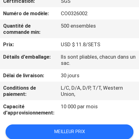
Certification:
SGS
CONTRÔLE
Numéro de modèle:
CO0326002
DE
Quantité de
500 ensembles
commande min:
QUALITÉ
Prix:
USD $ 11.8/SETS
PLAN
Détails d'emballage:
Ils sont pliables, chacun dans un
sac.
DU
SITE
Délai de livraison:
30 jours
Conditions de
L/C, D/A, D/P, T/T, Western
paiement:
Union,
PRIVACY
POLICY
Capacité
10 000 par mois
d'approvisionnement:
MEILLEUR PRIX