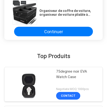
Organiseur de coffre de voiture,
organiseur de voiture pliable à
plusieurs compartiments,
rangement pliable pour SUV pour
accessoires de voiture pour
femmes
Continuer
Top Produits
75degree noir EVA
Watch Case
Negotiate MOQ:1000pcs
CONTACT