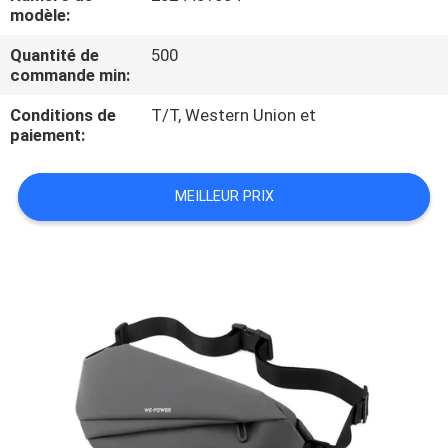
modèle:
CONTRÔLE
Quantité de
500
commande min:
DE
QUALITÉ
Conditions de
T/T, Western Union et
paiement:
PLAN
MEILLEUR PRIX
DU
SITE
PRIVACY
POLICY