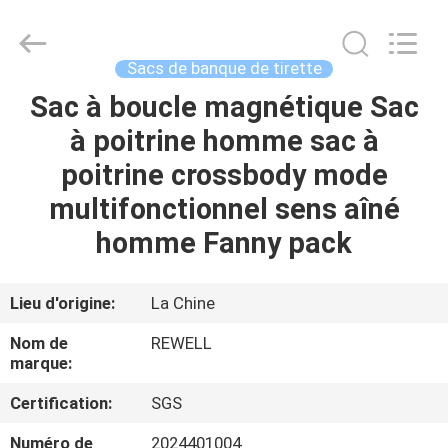
2026
ReWell
Industrial
Group
Limited.
Sacs de banque de tirette
All
Rights
Reserved.
Sac à boucle magnétique Sac
MAISON
Developed
by
à poitrine homme sac à
ECER
PRODUITS
poitrine crossbody mode
multifonctionnel sens aîné
AU
homme Fanny pack
SUJET
DE
Lieu d'origine:
La Chine
NOUS
Nom de
REWELL
marque:
VISITE
Certification:
SGS
D'USINE
Numéro de
2024401004