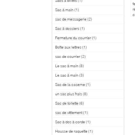
Sacs à billets
(1)
f
r
Sac à main
(1)
c
sac de messagerie
(2)
p
t
Sac à dossiers
(1)
e
v
Fermeture du courrier
(1)
Boîte aux lettres
(1)
sac de courrier
(2)
Le sac à main
(8)
Le sac à main
(3)
Sac de la caserne
(1)
un sac plus frais
(8)
Sac de toilette
(6)
sac de vêtement
(1)
Sac à dos à corde
(1)
Housse de raquette
(1)