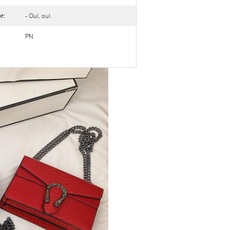
r:
- Oui, oui.
PN