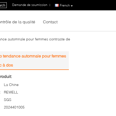
Demande de soumission
|
rch
French
ntrôle de la qualité
Contact
dance automnale pour femmes contraste de
tro tendance automnale pour femmes
ac à dos
roduit:
La Chine
:
REWELL
SGS
2024401005