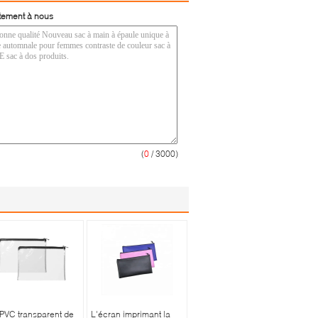
tement à nous
(
0
/ 3000)
PVC transparent de
L'écran imprimant la