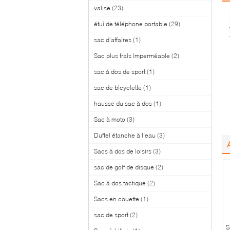
valise
(23)
étui de téléphone portable
(29)
sac d'affaires
(1)
Sac plus frais imperméable
(2)
sac à dos de sport
(1)
sac de bicyclette
(1)
hausse du sac à dos
(1)
Sac à moto
(3)
Duffel étanche à l'eau
(3)
Sacs à dos de loisirs
(3)
sac de golf de disque
(2)
Sac à dos tactique
(2)
Sacs en couette
(1)
sac de sport
(2)
S