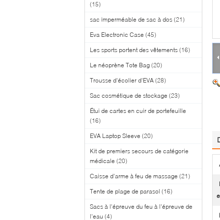
(15)
sac imperméable de sac à dos
(21)
Eva Electronic Case
(45)
Les sports portent des vêtements
(16)
Le néoprène Tote Bag
(20)
Trousse d'écolier d'EVA
(28)
Sac cosmétique de stockage
(23)
Étui de cartes en cuir de portefeuille
(16)
EVA Laptop Sleeve
(20)
Kit de premiers secours de catégorie
médicale
(20)
Caisse d'arme à feu de massage
(21)
Tente de plage de parasol
(16)
e
Sacs à l'épreuve du feu à l'épreuve de
l'eau
(4)