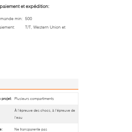
paiement et expédition:
mmande min:
500
aiement:
T/T, Western Union et
 projet:
Plusieurs compartiments
À l'épreuve des chocs, à l'épreuve de
l'eau
e:
Ne transparente pas