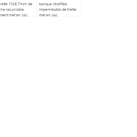
tirette 12x8.7inch de
banque stratifiée
he recyclable
imperméable de tirette
rgent met en sac
met en sac
c la tirette
10.5*5.5Inch