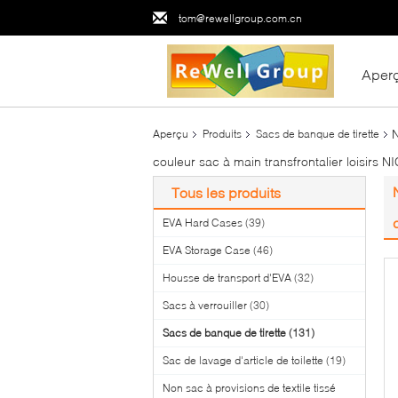
tom@rewellgroup.com.cn
Aper
N
Aperçu
Produits
Sacs de banque de tirette
couleur sac à main transfrontalier loisirs 
Tous les produits
EVA Hard Cases
(39)
EVA Storage Case
(46)
Housse de transport d'EVA
(32)
Sacs à verrouiller
(30)
Sacs de banque de tirette
(131)
Sac de lavage d'article de toilette
(19)
Non sac à provisions de textile tissé