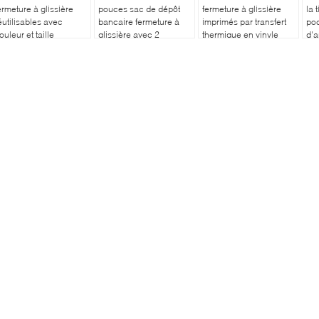
ermeture à glissière
pouces sac de dépôt
fermeture à glissière
la 
éutilisables avec
bancaire fermeture à
imprimés par transfert
poc
ouleur et taille
glissière avec 2
thermique en vinyle
d'a
ersonnalisées, poche
touches toile
transparent et en cuir
ave
ransparente en vinyle
verrouillage fermeture à
pour le stockage
t mécanisme de
glissière sac de dépôt
sécurisé de stylos et de
errouillage
bancaire avec poche
pièces d'identité de
en PVC avec 2 touches
chèques bancaires
sac fermeture à
glissière