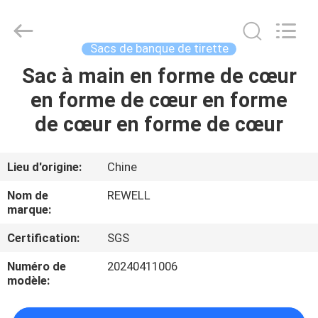
-
2026
ReWell
Industrial
Group
Sacs de banque de tirette
Limited.
All
Rights
Sac à main en forme de cœur
MAISON
Reserved.
Developed
en forme de cœur en forme
by
ECER
PRODUITS
de cœur en forme de cœur
AU
Lieu d'origine:
Chine
SUJET
Nom de
REWELL
DE
marque:
NOUS
Certification:
SGS
Numéro de
20240411006
VISITE
modèle:
D'USINE