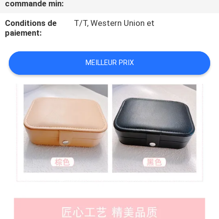
commande min:
CONTRÔLE
Conditions de
T/T, Western Union et
paiement:
DE
QUALITÉ
MEILLEUR PRIX
PLAN
DU
SITE
PRIVACY
POLICY