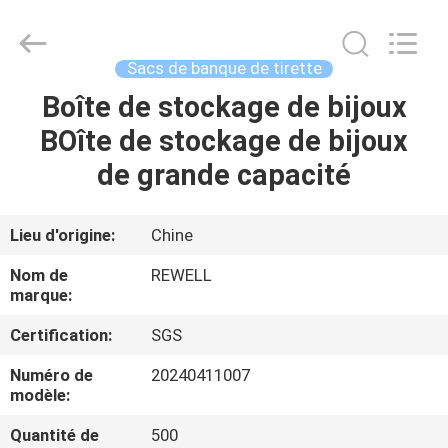
ReWell
Industrial
Group
Limited.
All
Sacs de banque de tirette
Rights
Reserved.
Developed
Boîte de stockage de bijoux
MAISON
by
ECER
BOîte de stockage de bijoux
PRODUITS
de grande capacité
AU
Lieu d'origine:
Chine
SUJET
Nom de
REWELL
DE
marque:
NOUS
Certification:
SGS
Numéro de
20240411007
VISITE
modèle:
D'USINE
Quantité de
500