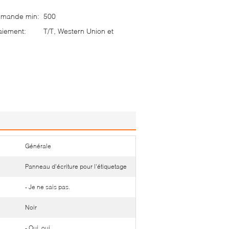
mmande min:
500
aiement:
T/T, Western Union et
Générale
Panneau d'écriture pour l'étiquetage
- Je ne sais pas.
Noir
- Oui, oui.