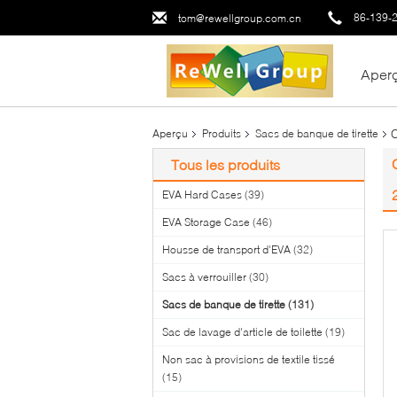
86-139-
tom@rewellgroup.com.cn
Aper
C
Aperçu
Produits
Sacs de banque de tirette
Tous les produits
EVA Hard Cases
(39)
EVA Storage Case
(46)
Housse de transport d'EVA
(32)
Sacs à verrouiller
(30)
Sacs de banque de tirette
(131)
Sac de lavage d'article de toilette
(19)
Non sac à provisions de textile tissé
(15)