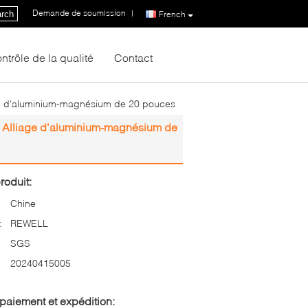
Demande de soumission
|
rch
French
ntrôle de la qualité
Contact
iage d'aluminium-magnésium de 20 pouces
um Alliage d'aluminium-magnésium de
roduit:
Chine
:
REWELL
SGS
20240415005
paiement et expédition: