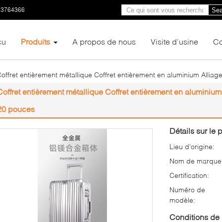
23764366
Sea
çu
Produits
A propos de nous
Visite d'usine
Co
offret entièrement métallique Coffret entièrement en aluminium All
Coffret entièrement métallique Coffret entièrement en alumini
20 pouces
Détails sur le p
Lieu d'origine:
Nom de marque
Certification:
Numéro de
modèle:
Conditions de 