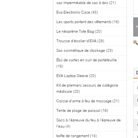
sac imperméable de sac à dos
(21)
Eva Electronic Case
(45)
Les sports portent des vêtements
(16)
Le néoprène Tote Bag
(20)
Trousse d'écolier d'EVA
(28)
Sac cosmétique de stockage
(23)
Étui de cartes en cuir de portefeuille
(16)
EVA Laptop Sleeve
(20)
Kit de premiers secours de catégorie
médicale
(20)
Caisse d'arme à feu de massage
(21)
Tente de plage de parasol
(16)
Sacs à l'épreuve du feu à l'épreuve de
l'eau
(4)
boîte de rangement
(14)