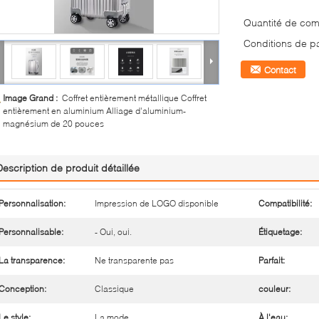
Quantité de co
Conditions de p
Contact
Image Grand :
Coffret entièrement métallique Coffret
entièrement en aluminium Alliage d'aluminium-
magnésium de 20 pouces
Description de produit détaillée
Personnalisation:
Impression de LOGO disponible
Compatibilité:
Personnalisable:
- Oui, oui.
Étiquetage:
La transparence:
Ne transparente pas
Parfait:
Conception:
Classique
couleur:
Le style:
La mode
À l'eau: