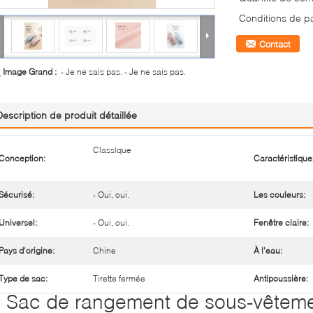
Conditions de p
Contact
Image Grand :
- Je ne sais pas. - Je ne sais pas.
Description de produit détaillée
Classique
Conception:
Caractéristique
Sécurisé:
- Oui, oui.
Les couleurs:
Universel:
- Oui, oui.
Fenêtre claire:
Pays d'origine:
Chine
À l'eau:
Type de sac:
Tirette fermée
Antipoussière:
Sac de rangement de sous-vêteme