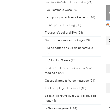
sac imperméable de sac à dos
(21)
Eva Electronic Case
(45)
Les sports portent des vêtements
(16)
Le néoprène Tote Bag
(20)
Trousse d'écolier d'EVA
(28)
Sac cosmétique de stockage
(23)
Étui de cartes en cuir de portefeuille
(16)
EVA Laptop Sleeve
(20)
Kit de premiers secours de catégorie
médicale
(20)
Caisse d'arme à feu de massage
(21)
Tente de plage de parasol
(16)
Sacs à l'épreuve du feu à l'épreuve de
l'eau
(4)
boîte de rangement
(14)