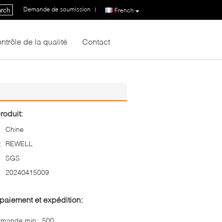
Demande de soumission
|
rch
French
ntrôle de la qualité
Contact
roduit:
Chine
:
REWELL
SGS
20240415009
paiement et expédition:
mmande min:
500