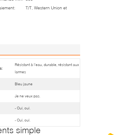
aiement:
T/T, Western Union et
Résistant à l'eau, durable, résistant aux
s:
larmes
Bleu jaune
Je ne veux pas.
- Oui, oui.
- Oui, oui.
nts simple