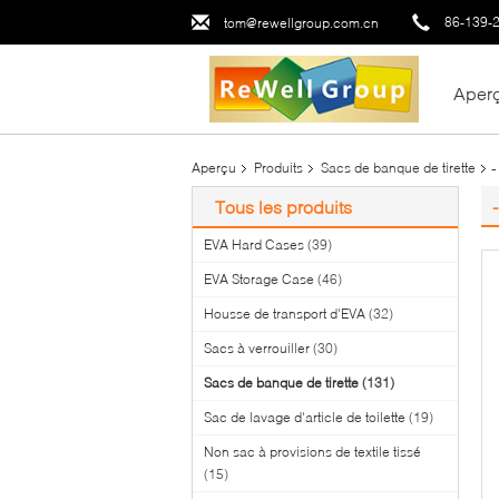
86-139-
tom@rewellgroup.com.cn
Aper
-
Aperçu
Produits
Sacs de banque de tirette
Tous les produits
EVA Hard Cases
(39)
EVA Storage Case
(46)
Housse de transport d'EVA
(32)
Sacs à verrouiller
(30)
Sacs de banque de tirette
(131)
Sac de lavage d'article de toilette
(19)
Non sac à provisions de textile tissé
(15)