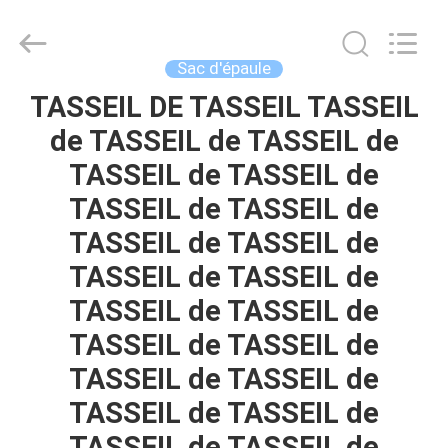
Group
Limited.
All
Rights
Reserved.
Sac d'épaule
Developed
by
ECER
TASSEIL DE TASSEIL TASSEIL
MAISON
de TASSEIL de TASSEIL de
PRODUITS
TASSEIL de TASSEIL de
TASSEIL de TASSEIL de
AU
TASSEIL de TASSEIL de
SUJET
TASSEIL de TASSEIL de
DE
TASSEIL de TASSEIL de
NOUS
TASSEIL de TASSEIL de
TASSEIL de TASSEIL de
VISITE
TASSEIL de TASSEIL de
D'USINE
TASSEIL de TASSEIL de