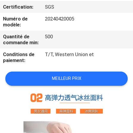
Certification:
SGS
CONTRÔLE
Numéro de
20240420005
DE
modèle:
QUALITÉ
Quantité de
500
commande min:
PLAN
Conditions de
T/T, Western Union et
paiement:
DU
SITE
MEILLEUR PRIX
PRIVACY
POLICY