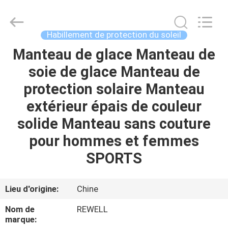
Industrial
Group
Limited.
All
Rights
Habillement de protection du soleil
Reserved.
Developed
Manteau de glace Manteau de
MAISON
by
ECER
soie de glace Manteau de
PRODUITS
protection solaire Manteau
extérieur épais de couleur
AU
solide Manteau sans couture
SUJET
pour hommes et femmes
DE
SPORTS
NOUS
Lieu d'origine:
Chine
VISITE
Nom de
REWELL
D'USINE
marque: