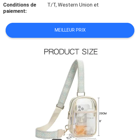
Conditions de
T/T, Western Union et
paiement:
CONTRÔLE
DE
MEILLEUR PRIX
QUALITÉ
PLAN
DU
SITE
PRIVACY
POLICY