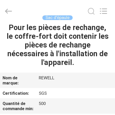
Group
Limited.
All
Rights
Reserved.
Sac d'épaule
Developed
by
ECER
Pour les pièces de rechange,
MAISON
le coffre-fort doit contenir les
PRODUITS
pièces de rechange
nécessaires à l'installation de
AU
l'appareil.
SUJET
DE
Nom de
REWELL
marque:
NOUS
Certification:
SGS
VISITE
Quantité de
500
commande min:
D'USINE