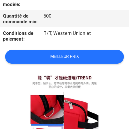
modèle:
CONTRÔLE
Quantité de
500
commande min:
DE
QUALITÉ
Conditions de
T/T, Western Union et
paiement:
PLAN
MEILLEUR PRIX
DU
SITE
PRIVACY
POLICY