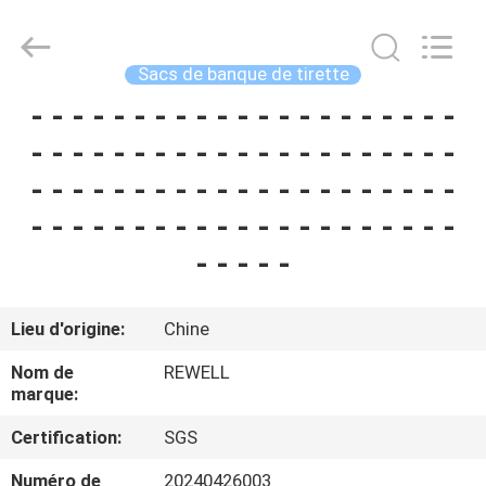
-
2026
ReWell
Industrial
Group
Sacs de banque de tirette
Limited.
All
Rights
- - - - - - - - - - - - - - - - - - - - -
MAISON
Reserved.
Developed
- - - - - - - - - - - - - - - - - - - - -
by
ECER
PRODUITS
- - - - - - - - - - - - - - - - - - - - -
- - - - - - - - - - - - - - - - - - - - -
AU
- - - - -
SUJET
DE
Lieu d'origine:
Chine
NOUS
Nom de
REWELL
marque:
VISITE
Certification:
SGS
D'USINE
Numéro de
20240426003