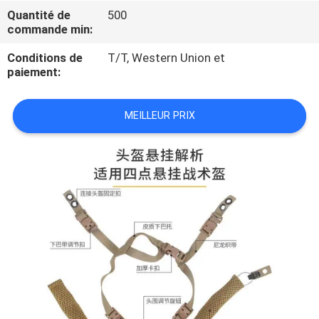
Quantité de
500
commande min:
CONTRÔLE
DE
Conditions de
T/T, Western Union et
paiement:
QUALITÉ
MEILLEUR PRIX
PLAN
DU
SITE
PRIVACY
POLICY