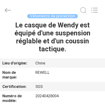
Group
Limited.
All
Rights
Reserved.
Vêtements de protection
Developed
by
Le casque de Wendy est
MAISON
ECER
équipé d'une suspension
PRODUITS
réglable et d'un coussin
tactique.
AU
SUJET
Lieu d'origine:
Chine
DE
Nom de
REWELL
NOUS
marque:
Certification:
SGS
VISITE
Numéro de
20240428004
D'USINE
modèle: