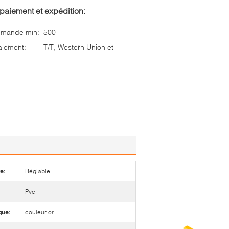
paiement et expédition:
mmande min:
500
aiement:
T/T, Western Union et
e:
Réglable
Pvc
que:
couleur or