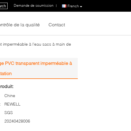
Demande de soumission
|
rch
French
ntrôle de la qualité
Contact
t imperméable à l'eau sacs à main de
ge PVC transparent imperméable à
tation
roduit:
Chine
:
REWELL
SGS
20240428006