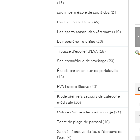
(15)
sac imperméable de sac à dos
(21)
Eva Electronic Case
(45)
Les sports portent des vêtements
(16)
Le néoprène Tote Bag
(20)
Trousse d'écolier d'EVA
(28)
Sac cosmétique de stockage
(23)
Étui de cartes en cuir de portefeuille
(16)
EVA Laptop Sleeve
(20)
Kit de premiers secours de catégorie
médicale
(20)
Caisse d'arme à feu de massage
(21)
Tente de plage de parasol
(16)
Sacs à l'épreuve du feu à l'épreuve de
l'eau
(4)