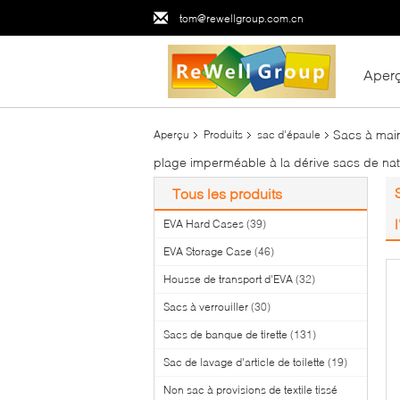
tom@rewellgroup.com.cn
Aper
Sacs à mai
Aperçu
Produits
sac d'épaule
plage imperméable à la dérive sacs de nat
Tous les produits
EVA Hard Cases
(39)
EVA Storage Case
(46)
Housse de transport d'EVA
(32)
Sacs à verrouiller
(30)
Sacs de banque de tirette
(131)
Sac de lavage d'article de toilette
(19)
Non sac à provisions de textile tissé