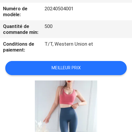
Numéro de
20240504001
CONTRÔLE
modèle:
DE
Quantité de
500
commande min:
QUALITÉ
Conditions de
T/T, Western Union et
paiement:
PLAN
DU
MEILLEUR PRIX
SITE
PRIVACY
POLICY