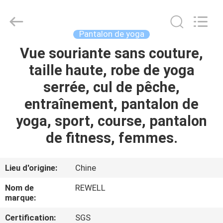
Group
Limited.
All
Rights
Reserved.
Pantalon de yoga
Developed
by
Vue souriante sans couture,
MAISON
ECER
taille haute, robe de yoga
PRODUITS
serrée, cul de pêche,
entraînement, pantalon de
AU
yoga, sport, course, pantalon
SUJET
de fitness, femmes.
DE
NOUS
Lieu d'origine:
Chine
Nom de
REWELL
VISITE
marque:
D'USINE
Certification:
SGS