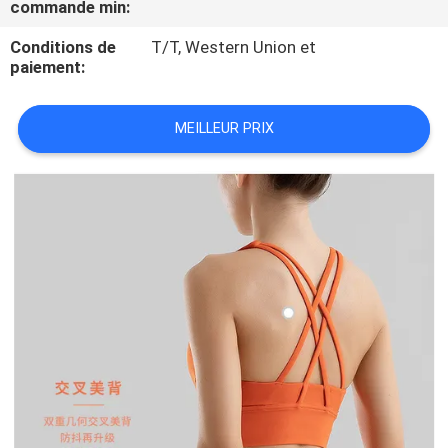
commande min:
CONTRÔLE
Conditions de
T/T, Western Union et
paiement:
DE
QUALITÉ
MEILLEUR PRIX
PLAN
DU
SITE
PRIVACY
POLICY