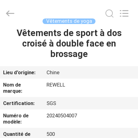
Group
Limited.
All
Rights
Reserved.
Vêtements de yoga
Developed
by
Vêtements de sport à dos
MAISON
ECER
croisé à double face en
PRODUITS
brossage
AU
Lieu d'origine:
Chine
SUJET
Nom de
REWELL
DE
marque:
NOUS
Certification:
SGS
Numéro de
20240504007
VISITE
modèle:
D'USINE
Quantité de
500