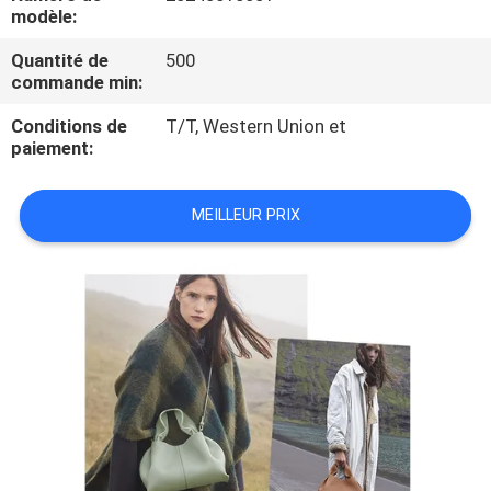
modèle:
CONTRÔLE
Quantité de
500
commande min:
DE
QUALITÉ
Conditions de
T/T, Western Union et
paiement:
PLAN
MEILLEUR PRIX
DU
SITE
PRIVACY
POLICY