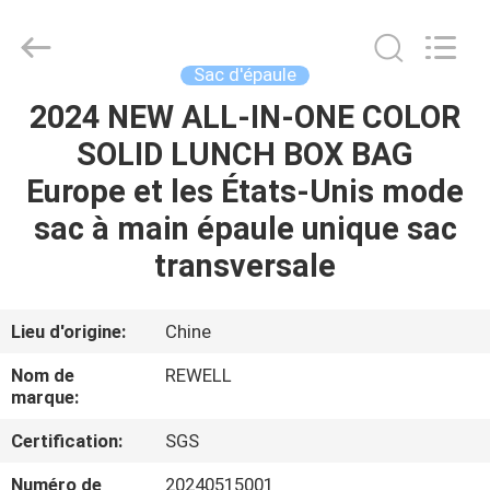
Group
Limited.
All
Rights
Reserved.
Sac d'épaule
Developed
by
ECER
2024 NEW ALL-IN-ONE COLOR
MAISON
SOLID LUNCH BOX BAG
PRODUITS
Europe et les États-Unis mode
sac à main épaule unique sac
AU
transversale
SUJET
DE
Lieu d'origine:
Chine
NOUS
Nom de
REWELL
marque:
VISITE
Certification:
SGS
D'USINE
Numéro de
20240515001