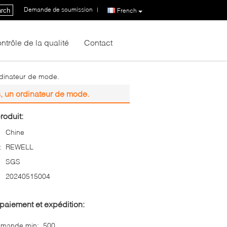
Demande de soumission
|
rch
French
ntrôle de la qualité
Contact
rdinateur de mode.
, un ordinateur de mode.
roduit:
Chine
:
REWELL
SGS
20240515004
paiement et expédition:
mmande min:
500