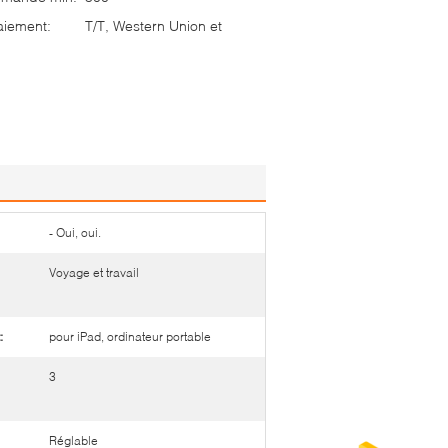
aiement:
T/T, Western Union et
- Oui, oui.
Voyage et travail
:
pour iPad, ordinateur portable
3
Réglable