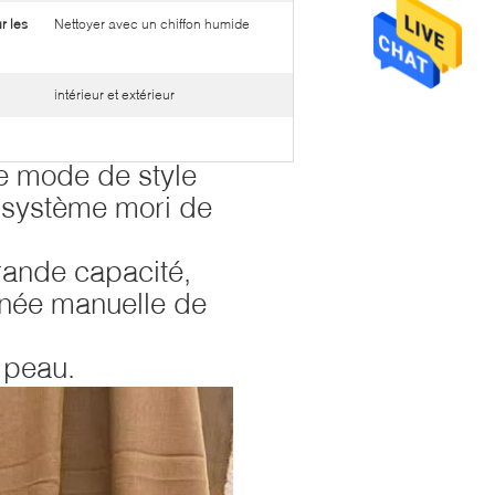
r les
Nettoyer avec un chiffon humide
intérieur et extérieur
de mode de style
e système mori de
rande capacité,
gnée manuelle de
 peau.