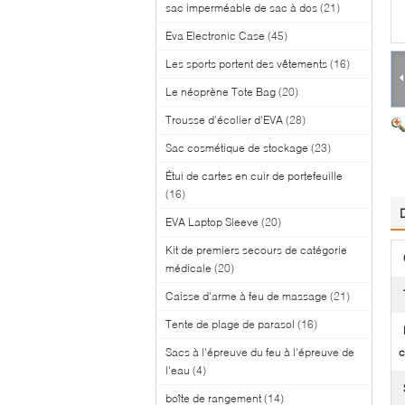
sac imperméable de sac à dos
(21)
Eva Electronic Case
(45)
Les sports portent des vêtements
(16)
Le néoprène Tote Bag
(20)
Trousse d'écolier d'EVA
(28)
Sac cosmétique de stockage
(23)
Étui de cartes en cuir de portefeuille
(16)
EVA Laptop Sleeve
(20)
Kit de premiers secours de catégorie
médicale
(20)
Caisse d'arme à feu de massage
(21)
Tente de plage de parasol
(16)
Sacs à l'épreuve du feu à l'épreuve de
c
l'eau
(4)
boîte de rangement
(14)