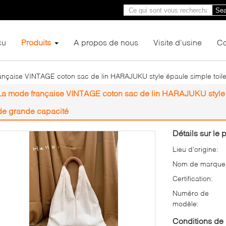
Sea
çu
Produits
A propos de nous
Visite d'usine
Co
ançaise VINTAGE coton sac de lin HARAJUKU style épaule simple toil
La mode française VINTAGE coton sac de lin HARAJUKU style é
de grande capacité
Détails sur le p
Lieu d'origine:
Nom de marque
Certification:
Numéro de
modèle:
Conditions de 