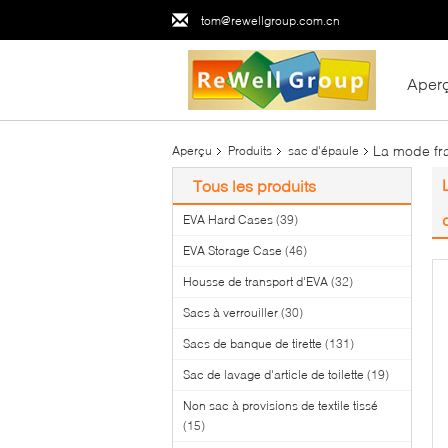
tom@rewellgroup.com.cn
Aper
La mode fr
Aperçu
Produits
sac d'épaule
Tous les produits
EVA Hard Cases
(39)
EVA Storage Case
(46)
Housse de transport d'EVA
(32)
Sacs à verrouiller
(30)
Sacs de banque de tirette
(131)
Sac de lavage d'article de toilette
(19)
Non sac à provisions de textile tissé
(15)