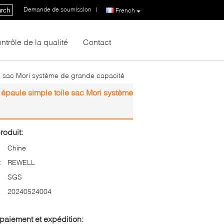
Demande de soumission
|
rch
French
ntrôle de la qualité
Contact
e sac Mori système de grande capacité
paule simple toile sac Mori système
roduit:
Chine
:
REWELL
SGS
20240524004
paiement et expédition: