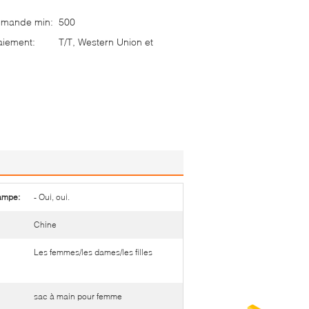
mmande min:
500
aiement:
T/T, Western Union et
lampe:
- Oui, oui.
Chine
Les femmes/les dames/les filles
sac à main pour femme