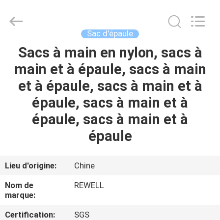
Group
Limited.
All
Rights
Reserved.
Sac d'épaule
Developed
by
ECER
Sacs à main en nylon, sacs à
MAISON
main et à épaule, sacs à main
PRODUITS
et à épaule, sacs à main et à
épaule, sacs à main et à
AU
épaule, sacs à main et à
SUJET
épaule
DE
NOUS
Lieu d'origine:
Chine
Nom de
REWELL
VISITE
marque:
D'USINE
Certification:
SGS