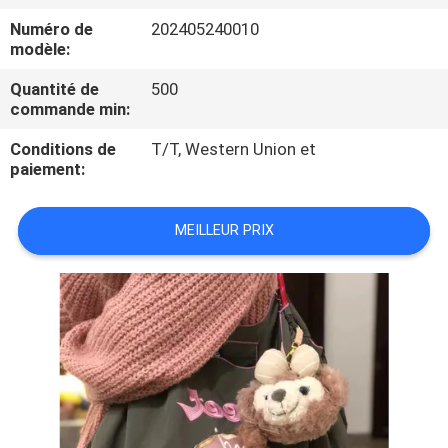
Numéro de
202405240010
CONTRÔLE
modèle:
DE
Quantité de
500
commande min:
QUALITÉ
Conditions de
T/T, Western Union et
paiement:
PLAN
DU
MEILLEUR PRIX
SITE
PRIVACY
POLICY