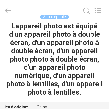
Group
Limited.
All
Rights
Reserved.
Sac d'épaule
Developed
by
ECER
L'appareil photo est équipé
MAISON
d'un appareil photo à double
PRODUITS
écran, d'un appareil photo à
double écran, d'un appareil
AU
photo photo à double écran,
SUJET
d'un appareil photo
DE
numérique, d'un appareil
NOUS
photo à lentilles, d'un appareil
photo à lentilles.
VISITE
D'USINE
Lieu d'origine:
Chine