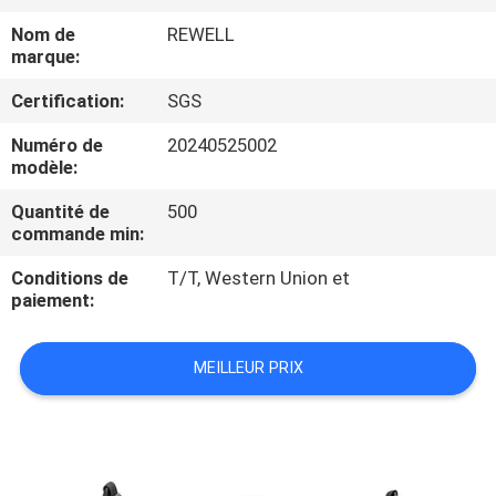
Nom de
REWELL
CONTRÔLE
marque:
DE
Certification:
SGS
QUALITÉ
Numéro de
20240525002
modèle:
PLAN
Quantité de
500
DU
commande min:
SITE
Conditions de
T/T, Western Union et
paiement:
PRIVACY
MEILLEUR PRIX
POLICY