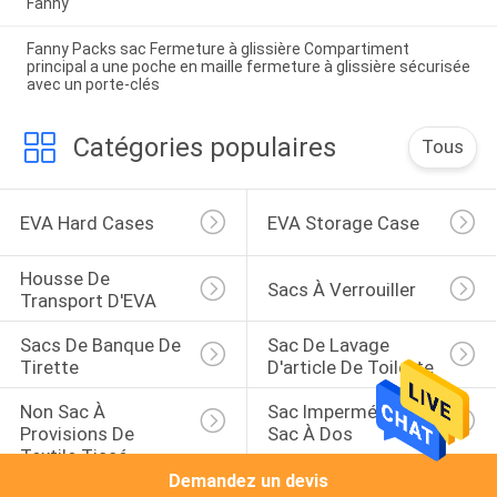
Fanny
Fanny Packs sac Fermeture à glissière Compartiment
principal a une poche en maille fermeture à glissière sécurisée
avec un porte-clés
Catégories populaires
Tous
EVA Hard Cases
EVA Storage Case
Housse De 
Sacs À Verrouiller
Transport D'EVA
Sacs De Banque De 
Sac De Lavage 
Tirette
D'article De Toilette
Non Sac À 
Sac Imperméable De 
Provisions De 
Sac À Dos
Textile Tissé
Demandez un devis