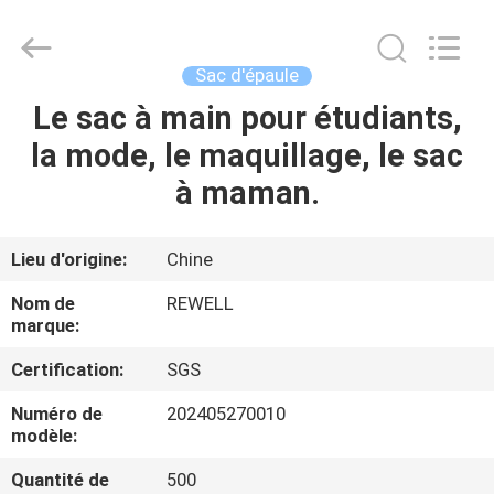
Group
Limited.
All
Rights
Reserved.
Sac d'épaule
Developed
by
ECER
Le sac à main pour étudiants,
MAISON
la mode, le maquillage, le sac
PRODUITS
à maman.
AU
Lieu d'origine:
Chine
SUJET
Nom de
REWELL
DE
marque:
NOUS
Certification:
SGS
Numéro de
202405270010
VISITE
modèle:
D'USINE
Quantité de
500