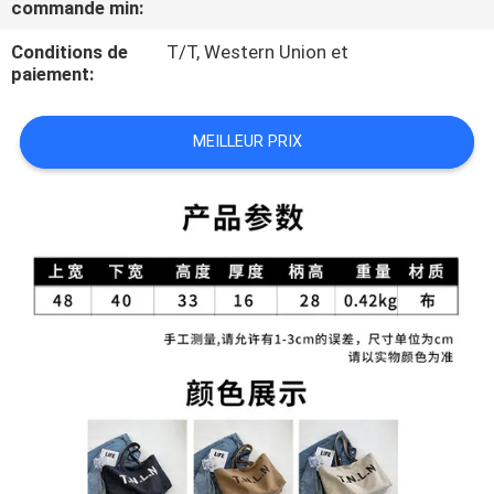
commande min:
CONTRÔLE
Conditions de
T/T, Western Union et
paiement:
DE
QUALITÉ
MEILLEUR PRIX
PLAN
DU
SITE
PRIVACY
POLICY