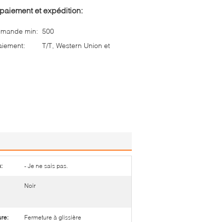
paiement et expédition:
mmande min:
500
aiement:
T/T, Western Union et
:
- Je ne sais pas.
Noir
re:
Fermeture à glissière