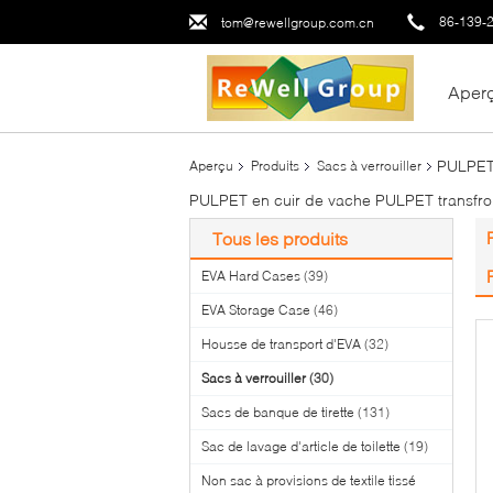
86-139-
tom@rewellgroup.com.cn
Aper
PULPET 
Aperçu
Produits
Sacs à verrouiller
PULPET en cuir de vache PULPET transfron
Tous les produits
EVA Hard Cases
(39)
EVA Storage Case
(46)
Housse de transport d'EVA
(32)
Sacs à verrouiller
(30)
Sacs de banque de tirette
(131)
Sac de lavage d'article de toilette
(19)
Non sac à provisions de textile tissé