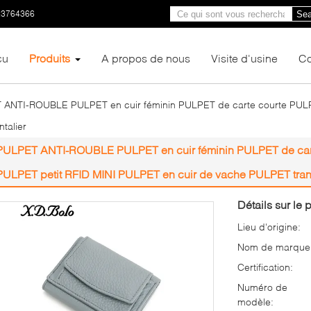
23764366
Sea
çu
Produits
A propos de nous
Visite d'usine
Co
ANTI-ROUBLE PULPET en cuir féminin PULPET de carte courte PULPET
talier
PULPET ANTI-ROUBLE PULPET en cuir féminin PULPET de carte
PULPET petit RFID MINI PULPET en cuir de vache PULPET trans
Détails sur le p
Lieu d'origine:
Nom de marque
Certification:
Numéro de
modèle: