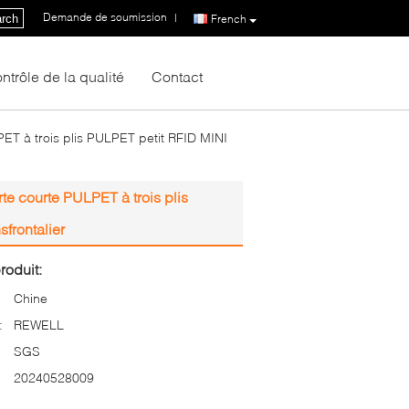
Demande de soumission
|
rch
French
ntrôle de la qualité
Contact
 à trois plis PULPET petit RFID MINI
 courte PULPET à trois plis
frontalier
roduit:
Chine
:
REWELL
SGS
20240528009