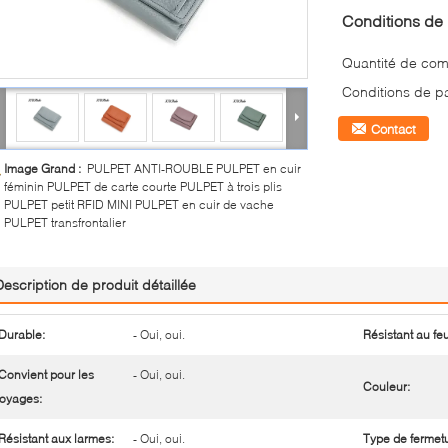
Conditions de 
Quantité de co
Conditions de p
Contact
Image Grand :
PULPET ANTI-ROUBLE PULPET en cuir
féminin PULPET de carte courte PULPET à trois plis
PULPET petit RFID MINI PULPET en cuir de vache
PULPET transfrontalier
Description de produit détaillée
Durable:
- Oui, oui.
Résistant au feu
Convient pour les
- Oui, oui.
Couleur:
oyages:
Résistant aux larmes:
- Oui, oui.
Type de fermetu