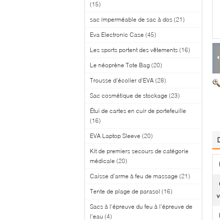
(15)
sac imperméable de sac à dos
(21)
Eva Electronic Case
(45)
Les sports portent des vêtements
(16)
Le néoprène Tote Bag
(20)
Trousse d'écolier d'EVA
(28)
Sac cosmétique de stockage
(23)
Étui de cartes en cuir de portefeuille
(16)
EVA Laptop Sleeve
(20)
Kit de premiers secours de catégorie
médicale
(20)
Caisse d'arme à feu de massage
(21)
Tente de plage de parasol
(16)
v
Sacs à l'épreuve du feu à l'épreuve de
l'eau
(4)