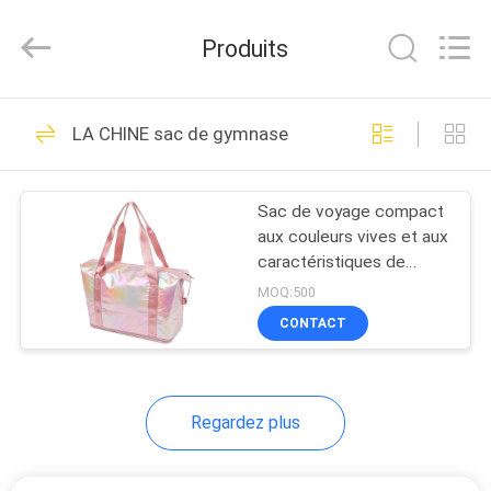
Group
Limited.
All
Produits
Rights
Reserved.
Developed
by
MAISON
ECER
68
LA CHINE sac de gymnase
EVA Hard Cases
PRODUITS
Sac de voyage compact
aux couleurs vives et aux
AU
caractéristiques de
SUJET
fitness extensibles, avec
MOQ:500
compartiments secs et
DE
CONTACT
humides et une grande
49
NOUS
capacité, sac de yoga
portatif, jaune perlé
EVA Storage Case
Regardez plus
VISITE
D'USINE