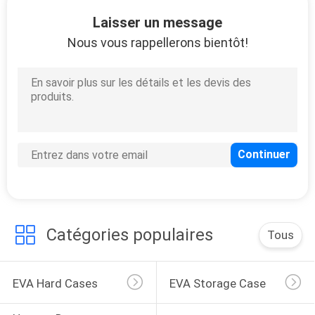
Laisser un message
CONTRÔLE
Nous vous rappellerons bientôt!
DE
33
QUALITÉ
Housse de transport
d'EVA
PLAN
DU
SITE
34
PRIVACY
Catégories populaires
Tous
POLICY
Sacs à verrouiller
EVA Hard Cases
EVA Storage Case