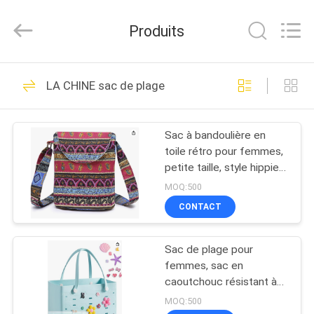
Group
Limited.
All
Produits
Rights
Reserved.
Developed
by
MAISON
ECER
69
LA CHINE sac de plage
EVA Hard Cases
PRODUITS
Sac à bandoulière en
toile rétro pour femmes,
AU
petite taille, style hippie
SUJET
bohème
MOQ:500
DE
CONTACT
49
NOUS
Sac de plage pour
EVA Storage Case
femmes, sac en
VISITE
caoutchouc résistant à
l'eau, sac de vacances
D'USINE
MOQ:500