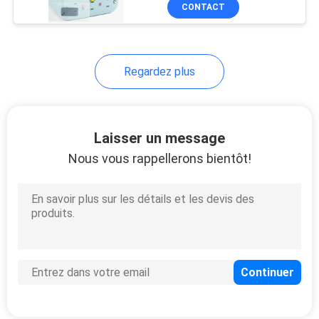
imperméable au sable
CONTACT
CONTRÔLE
DE
33
Regardez plus
QUALITÉ
Housse de transport
d'EVA
PLAN
Laisser un message
DU
Nous vous rappellerons bientôt!
SITE
34
PRIVACY
POLICY
Sacs à verrouiller