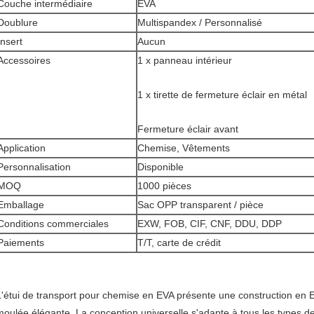
Couche intermédiaire
EVA
Doublure
Multispandex / Personnalisé
Insert
Aucun
Accessoires
1 x panneau intérieur
1 x tirette de fermeture éclair en métal
Fermeture éclair avant
Application
Chemise, Vêtements
Personnalisation
Disponible
MOQ
1000 pièces
Emballage
Sac OPP transparent / pièce
Conditions commerciales
EXW, FOB, CIF, CNF, DDU, DDP
Paiements
T/T, carte de crédit
L'étui de transport pour chemise en EVA présente une construction en 
moulée élégante. La conception universelle s'adapte à tous les types d