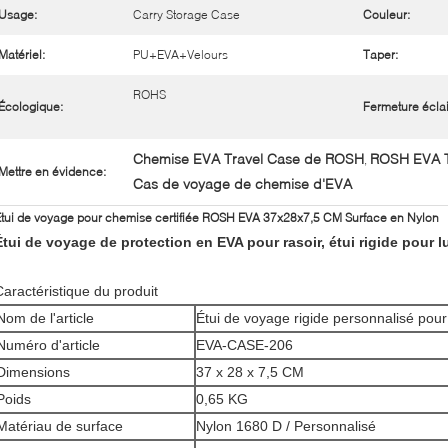
Usage:
Carry Storage Case
Couleur:
Matériel:
PU+EVA+Velours
Taper:
ROHS
Écologique:
Fermeture éclai
Chemise EVA Travel Case de ROSH
ROSH EVA T
,
Mettre en évidence:
Cas de voyage de chemise d'EVA
tui de voyage pour chemise certifiée ROSH EVA 37x28x7,5 CM Surface en Nylon
Étui de voyage de protection en EVA pour rasoir, étui rigide pour l
Caractéristique du produit
Nom de l'article
Étui de voyage rigide personnalisé pou
Numéro d'article
EVA-CASE-206
Dimensions
37 x 28 x 7,5 CM
Poids
0,65 KG
Matériau de surface
Nylon 1680 D / Personnalisé