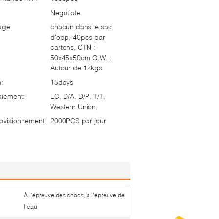
Negotiate
age:
chacun dans le sac
d'opp, 40pcs par
cartons, CTN :
50x45x50cm G.W. :
Autour de 12kgs
n:
15days
aiement:
LC, D/A, D/P, T/T,
Western Union,
ovisionnement:
2000PCS par jour
À l'épreuve des chocs, à l'épreuve de
l'eau