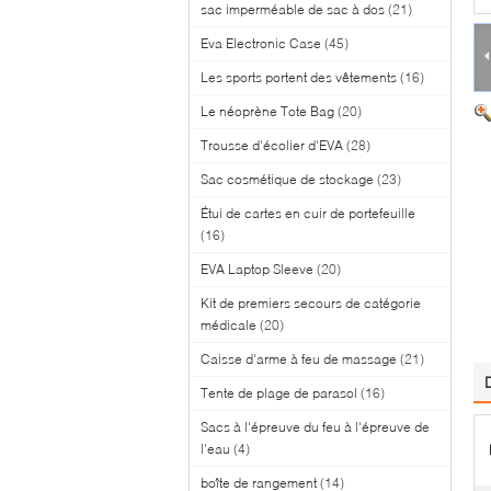
sac imperméable de sac à dos
(21)
Eva Electronic Case
(45)
Les sports portent des vêtements
(16)
Le néoprène Tote Bag
(20)
Trousse d'écolier d'EVA
(28)
Sac cosmétique de stockage
(23)
Étui de cartes en cuir de portefeuille
(16)
EVA Laptop Sleeve
(20)
Kit de premiers secours de catégorie
médicale
(20)
Caisse d'arme à feu de massage
(21)
Tente de plage de parasol
(16)
Sacs à l'épreuve du feu à l'épreuve de
l'eau
(4)
boîte de rangement
(14)