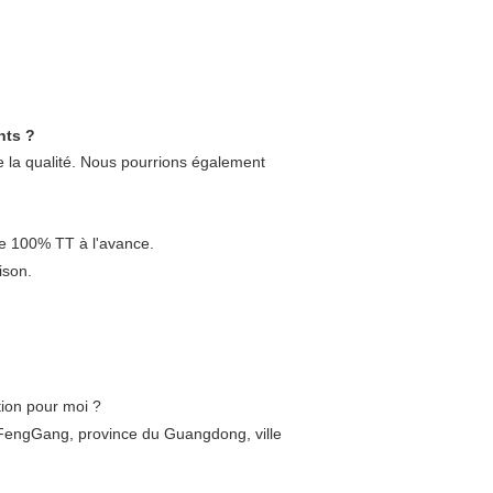
nts ?
 de la qualité. Nous pourrions également
age 100% TT à l'avance.
ison.
ition pour moi ?
e FengGang, province du Guangdong, ville