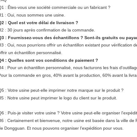
Q1 : Êtes-vous une société commerciale ou un fabricant ?
R1 : Oui, nous sommes une usine.
Q2 : Quel est votre délai de livraison ?
R2 : 30 jours après confirmation de la commande.
Q3 : Fournissez-vous des échantillons ? Sont-ils gratuits ou paya
R3 : Oui, nous pourrions offrir un échantillon existant pour vérification
ffrir un échantillon personnalisé.
Q4 : Quelles sont vos conditions de paiement ?
R4 : Pour un échantillon personnalisé, nous facturons les frais d'outill
Pour la commande en gros, 40% avant la production, 60% avant la livra
Q5 : Votre usine peut-elle imprimer notre marque sur le produit ?
R5 : Notre usine peut imprimer le logo du client sur le produit.
Q6 : Puis-je visiter votre usine ? Votre usine peut-elle organiser l'expéd
R6 : Certainement et bienvenue, notre usine est basée dans la ville d
de Dongguan. Et nous pouvons organiser l'expédition pour vous.