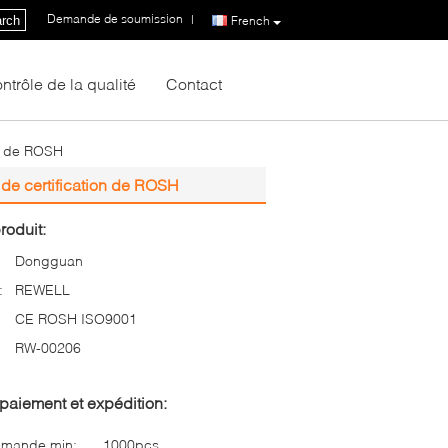
Demande de soumission
|
rch
French
ntrôle de la qualité
Contact
on de ROSH
de certification de ROSH
roduit:
Dongguan
:
REWELL
CE ROSH ISO9001
RW-00206
paiement et expédition:
mmande min:
1000pcs