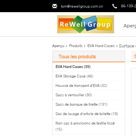
86-139-
tom@rewellgroup.com.cn
Aper
Surface 
Aperçu
Produits
EVA Hard Cases
Tous les produits
EVA Hard Cases
(39)
EVA Storage Case
(46)
Housse de transport d'EVA
(32)
Sacs à verrouiller
(30)
Sacs de banque de tirette
(131)
Sac de lavage d'article de toilette
(19)
Non sac à provisions de textile tissé
(15)