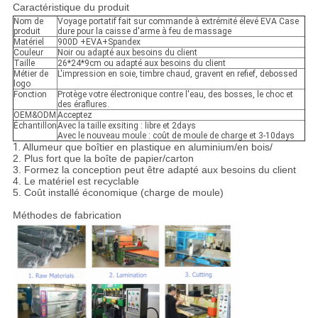
Caractéristique du produit
Nom de
Voyage portatif fait sur commande à extrémité élevé EVA Case
produit
dure pour la caisse d'arme à feu de massage
Matériel
900D +EVA+Spandex
Couleur
Noir ou adapté aux besoins du client
Taille
26*24*9cm ou adapté aux besoins du client
Métier de
L'impression en soie, timbre chaud, gravent en refief, debossed
logo
Fonction
Protège votre électronique contre l'eau, des bosses, le choc et
des éraflures.
OEM&ODM
Acceptez
Échantillon
Avec la taille exsiting : libre et 2days
Avec le nouveau moule : coût de moule de charge et 3-10days
1.
Allumeur que boîtier en plastique en aluminium/en bois/
2. Plus fort que la boîte de papier/carton
3. Formez la conception peut être adapté aux besoins du client
4. Le matériel est recyclable
5. Coût installé économique (charge de moule)
Méthodes de fabrication