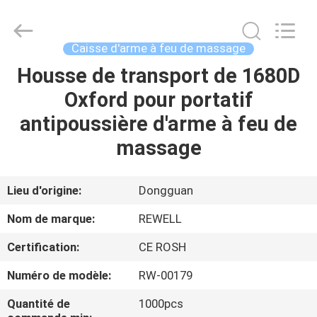
2026
ReWell
Industrial
Group
Limited.
Caisse d'arme à feu de massage
All
Rights
Housse de transport de 1680D
MAISON
Reserved.
Developed
by
Oxford pour portatif
ECER
PRODUITS
antipoussière d'arme à feu de
massage
AU
SUJET
Lieu d'origine:
Dongguan
DE
Nom de marque:
REWELL
NOUS
Certification:
CE ROSH
Numéro de modèle:
RW-00179
VISITE
D'USINE
Quantité de
1000pcs