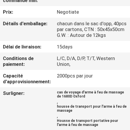
commande min:
Prix:
Negotiate
CONTRÔLE
DE
Détails d'emballage:
chacun dans le sac d'opp, 40pcs
par cartons, CTN : 50x45x50cm
QUALITÉ
G.W. : Autour de 12kgs
Délai de livraison:
15days
PLAN
Conditions de
L/C, D/A, D/P, T/T, Western
DU
paiement:
Union,
SITE
Capacité
2000pcs par jour
d'approvisionnement:
PRIVACY
Surligner:
cas de voyage d'arme à feu de massage
de 1680D Oxford
POLICY
,
housse de transport pour l'arme à feu de
massage
,
Housse de transport portative pour
l'arme à feu de massage