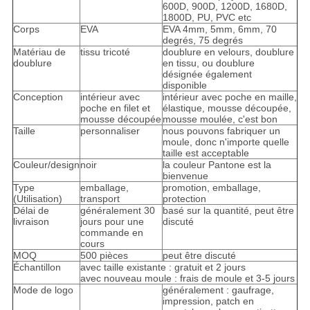
600D, 900D, 1200D, 1680D,
1800D, PU, PVC etc
Corps
EVA
EVA 4mm, 5mm, 6mm, 70
degrés, 75 degrés
Matériau de
tissu tricoté
doublure en velours, doublure
doublure
en tissu, ou doublure
désignée également
disponible
Conception
intérieur avec
intérieur avec poche en maille,
poche en filet et
élastique, mousse découpée,
mousse découpée
mousse moulée, c'est bon
Taille
personnaliser
nous pouvons fabriquer un
moule, donc n'importe quelle
taille est acceptable
Couleur/design
noir
la couleur Pantone est la
bienvenue
Type
emballage,
promotion, emballage,
(Utilisation)
transport
protection
Délai de
généralement 30
basé sur la quantité, peut être
livraison
jours pour une
discuté
commande en
cours
MOQ
500 pièces
peut être discuté
Échantillon
avec taille existante : gratuit et 2 jours
avec nouveau moule : frais de moule et 3-5 jours
Mode de logo
généralement : gaufrage,
impression, patch en