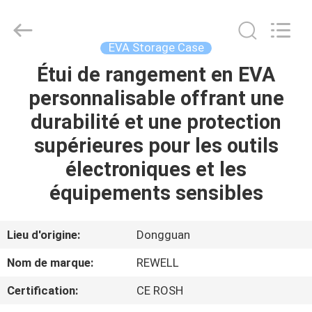
ReWell
Industrial
Group
Limited.
All
EVA Storage Case
Rights
Reserved.
Developed
Étui de rangement en EVA
MAISON
by
ECER
personnalisable offrant une
PRODUITS
durabilité et une protection
supérieures pour les outils
AU
électroniques et les
SUJET
équipements sensibles
DE
NOUS
Lieu d'origine:
Dongguan
Nom de marque:
REWELL
VISITE
Certification:
CE ROSH
D'USINE