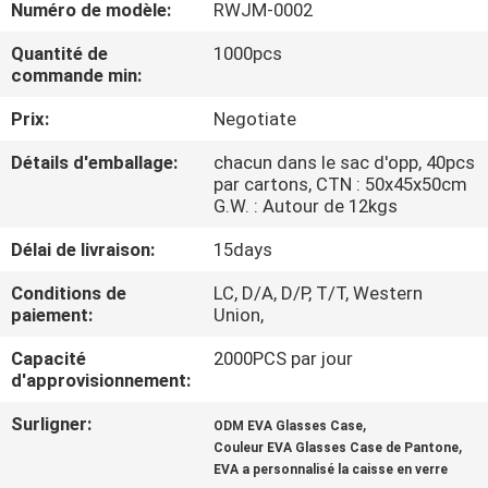
Numéro de modèle:
RWJM-0002
CONTRÔLE
Quantité de
1000pcs
commande min:
DE
Prix:
Negotiate
QUALITÉ
Détails d'emballage:
chacun dans le sac d'opp, 40pcs
par cartons, CTN : 50x45x50cm
PLAN
G.W. : Autour de 12kgs
DU
Délai de livraison:
15days
SITE
Conditions de
LC, D/A, D/P, T/T, Western
paiement:
Union,
PRIVACY
Capacité
2000PCS par jour
POLICY
d'approvisionnement:
Surligner:
,
ODM EVA Glasses Case
,
Couleur EVA Glasses Case de Pantone
EVA a personnalisé la caisse en verre