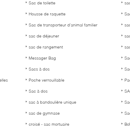
Sac de toilette
sa
Housse de raquette
Sa
Sac de transporteur d'animal familier
sa
sac de déjeuner
sa
sac de rangement
sa
Messager Bag
Sa
Sacs à dos
Sa
elles
Poche verrouillable
Pa
Sac à dos
SA
sac à bandoulière unique
Sa
sac de gymnase
Sa
croisé - sac mortuaire
Boî