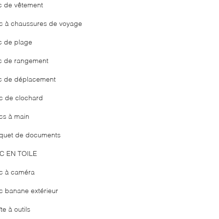
c de vêtement
c à chaussures de voyage
c de plage
c de rangement
c de déplacement
c de clochard
cs à main
quet de documents
C EN TOILE
c à caméra
c banane extérieur
te à outils