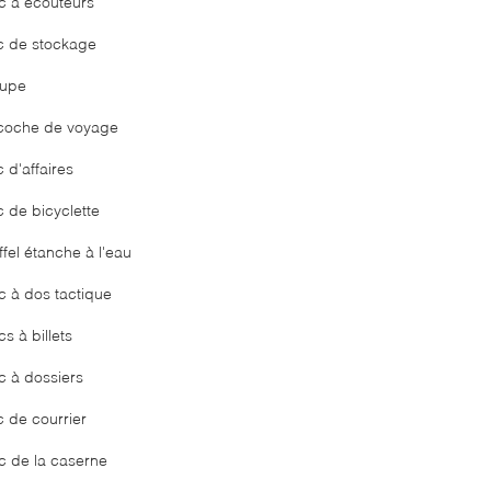
c à écouteurs
c de stockage
upe
coche de voyage
 d'affaires
c de bicyclette
fel étanche à l'eau
c à dos tactique
s à billets
c à dossiers
c de courrier
c de la caserne