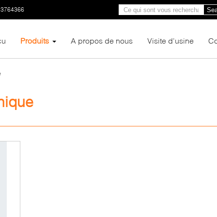
23764366
Sea
çu
Produits
A propos de nous
Visite d'usine
Co
e
nique