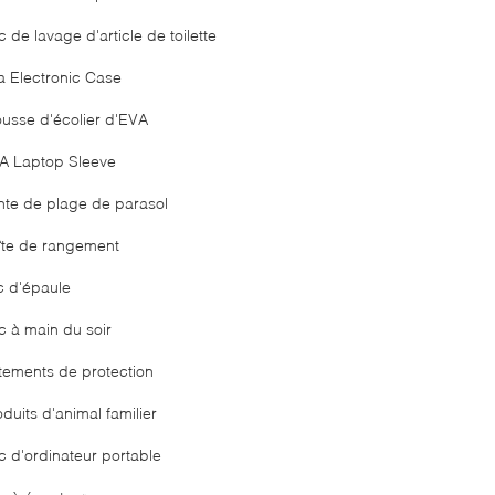
 de lavage d'article de toilette
a Electronic Case
ousse d'écolier d'EVA
A Laptop Sleeve
nte de plage de parasol
îte de rangement
c d'épaule
c à main du soir
tements de protection
duits d'animal familier
c d'ordinateur portable