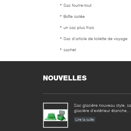
Sac fourre-tout
Boîte isolée
un sac plus frais
Sac d'article de toilette de voyage
sachet
NOUVELLES
Sac glacière nouveau style, s
glacière d'extérieur étanche,
usine
Lire la suite