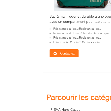
Sac à main léger et durable à une épa
avec un compartiment pour tablette
rembourrée, une sangle réglable, des
Résistance à l'eau:Résistant à l'eau
détails réfléchissants et plusieurs poc
Nom du produit:sac à bandoulière unique
fermées à glissière
Résistance à l'eau:Résistant à l'eau
Dimensions:25 cm x 15 cm x 7 cm
Contactez
Parcourir les caté
EVA Hard Cases