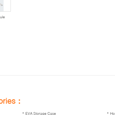
ule
hes
gories：
EVA Storage Case
Ho