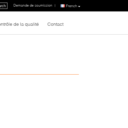
Demande de soumission
|
rch
French
ntrôle de la qualité
Contact