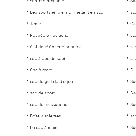
sac imperméable
Sa
Les sports en plein air mettent en sac
sa
Tente
Co
Poupée en peluche
sa
étui de téléphone portable
sac
sac à dos de sport
sa
Sac à moto
Duf
sac de golf de disque
Sa
sac de sport
Sac
sac de messagerie
Sa
Boîte aux lettres
sa
Le sac à main
Sa