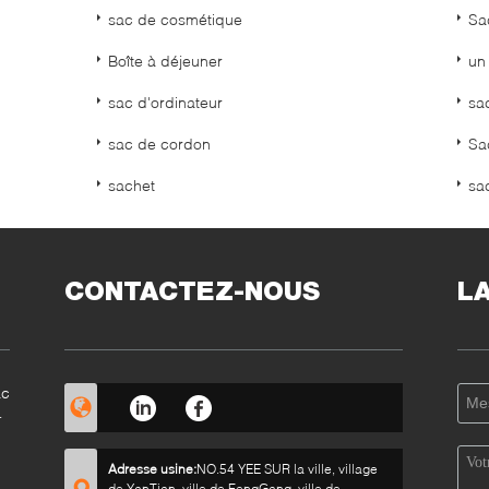
sac de cosmétique
Sa
Boîte à déjeuner
un 
sac d'ordinateur
sa
sac de cordon
Sa
sachet
sa
CONTACTEZ-NOUS
L
ac
Adresse usine:
NO.54 YEE SUR la ville, village
de YanTian, ville de FengGang, ville de