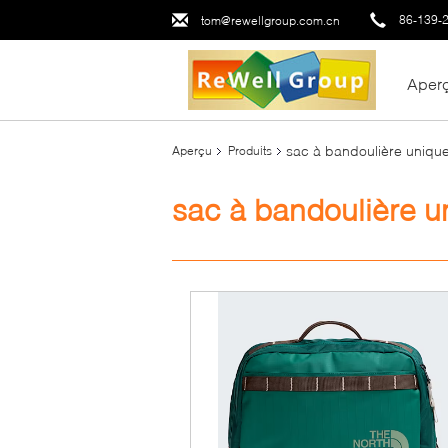
86-139-
tom@rewellgroup.com.cn
Aper
sac à bandoulière uniqu
Aperçu
Produits
sac à bandoulière u