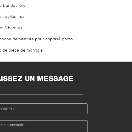
c bandoulière
sac plus frais
cs à harnais
coche de ceinture pour appareil photo
c de pièce de monnaie
AISSEZ UN MESSAGE