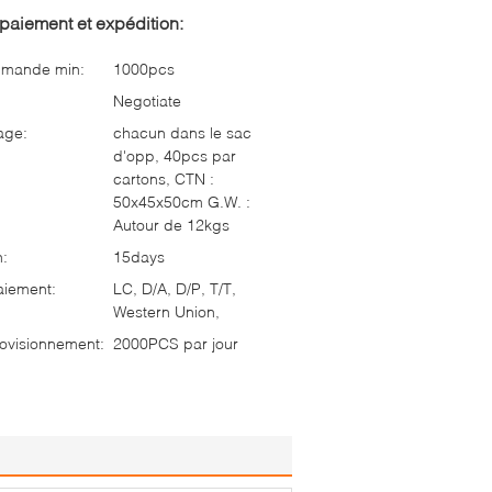
paiement et expédition:
mmande min:
1000pcs
Negotiate
age:
chacun dans le sac
d'opp, 40pcs par
cartons, CTN :
50x45x50cm G.W. :
Autour de 12kgs
n:
15days
aiement:
LC, D/A, D/P, T/T,
Western Union,
ovisionnement:
2000PCS par jour