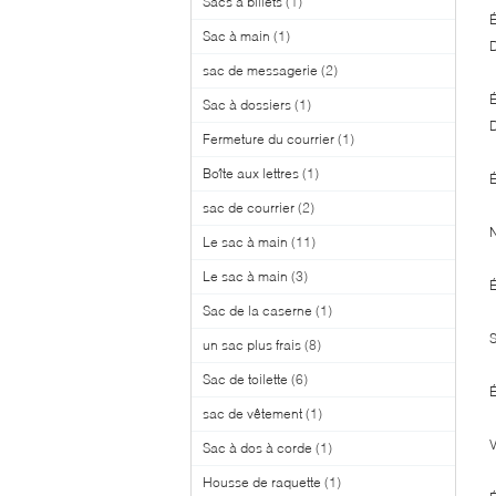
Sacs à billets
(1)
É
Sac à main
(1)
D
sac de messagerie
(2)
É
Sac à dossiers
(1)
D
Fermeture du courrier
(1)
Boîte aux lettres
(1)
É
sac de courrier
(2)
N
Le sac à main
(11)
Le sac à main
(3)
É
Sac de la caserne
(1)
S
un sac plus frais
(8)
Sac de toilette
(6)
É
sac de vêtement
(1)
V
Sac à dos à corde
(1)
Housse de raquette
(1)