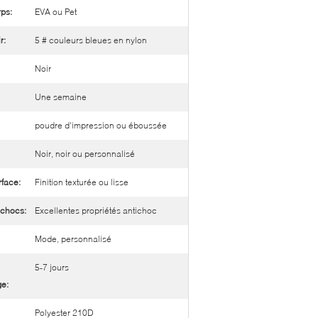
ps:
EVA ou Pet
r:
5 # couleurs bleues en nylon
Noir
Une semaine
poudre d'impression ou éboussée
Noir, noir ou personnalisé
rface:
Finition texturée ou lisse
 chocs:
Excellentes propriétés antichoc
Mode, personnalisé
5-7 jours
ge:
Polyester 210D