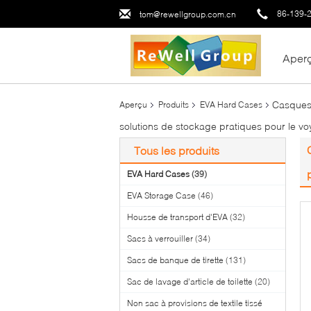
86-139-
tom@rewellgroup.com.cn
Aper
Casques 
Aperçu
Produits
EVA Hard Cases
solutions de stockage pratiques pour le v
Tous les produits
EVA Hard Cases
(39)
EVA Storage Case
(46)
Housse de transport d'EVA
(32)
Sacs à verrouiller
(34)
Sacs de banque de tirette
(131)
Sac de lavage d'article de toilette
(20)
Non sac à provisions de textile tissé