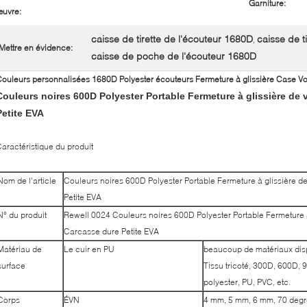
Garniture:
uvre:
caisse de tirette de l'écouteur 1680D
caisse de t
,
Mettre en évidence:
caisse de poche de l'écouteur 1680D
ouleurs personnalisées 1680D Polyester écouteurs Fermeture à glissière Case V
Couleurs noires 600D Polyester Portable Fermeture à glissière de
Petite EVA
aractéristique du produit
Nom de l'article
Couleurs noires 600D Polyester Portable Fermeture à glissière 
Petite EVA
N° du produit
Rewell 0024 Couleurs noires 600D Polyester Portable Fermeture à
Carcasse dure Petite EVA
Matériau de
Le cuir en PU
beaucoup de matériaux dis
surface
Tissu tricoté, 300D, 600D
polyester, PU, PVC, etc.
Corps
ÉVN
4 mm, 5 mm, 6 mm, 70 degr