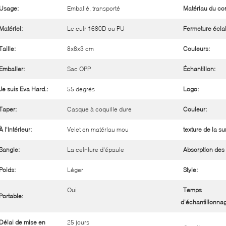
Usage:
Emballé, transporté
Matériau du cor
Matériel:
Le cuir 1680D ou PU
Fermeture éclai
Taille:
8x8x3 cm
Couleurs:
Emballer:
Sac OPP
Échantillon:
Je suis Eva Hard.:
55 degrés
Logo:
Taper:
Casque à coquille dure
Couleur:
À l'intérieur:
Velet en matériau mou
texture de la su
Sangle:
La ceinture d'épaule
Absorption des
Poids:
Léger
Style:
Oui
Temps
Portable:
d'échantillonna
Délai de mise en
25 jours