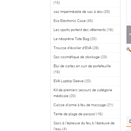
(15)
sac imperméable de sac à dos
(33)
Eva Electronic Case
(45)
Les sports portent des vêtements
(16)
Le néoprène Tote Bag
(20)
Trousse d'écolier d'EVA
(28)
Sac cosmétique de stockage
(23)
Étui de cartes en cuir de portefeuille
(16)
EVA Laptop Sleeve
(20)
Kit de premiers secours de catégorie
médicale
(20)
Caisse d'arme à feu de massage
(21)
Tente de plage de parasol
(16)
Sacs à l'épreuve du feu à l'épreuve de
l'eau
(4)