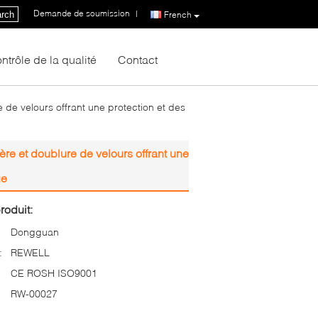
Demande de soumission
|
rch
French
ntrôle de la qualité
Contact
de velours offrant une protection et des
re et doublure de velours offrant une
ge
roduit:
Dongguan
:
REWELL
CE ROSH ISO9001
RW-00027