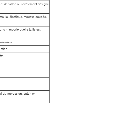
nt de farine ou revêtement désigné
 maille, élastique, mousse coupée,
onc n'importe quelle taille est
bienvenue.
ection
ée.
lief, impression, patch en