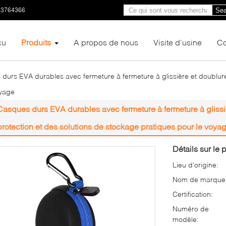
23764366
Sea
çu
Produits
A propos de nous
Visite d'usine
Co
durs EVA durables avec fermeture à fermeture à glissière et doublure 
oyage
Casques durs EVA durables avec fermeture à fermeture à glissiè
protection et des solutions de stockage pratiques pour le voya
Détails sur le p
Lieu d'origine:
Nom de marque
Certification:
Numéro de
modèle: