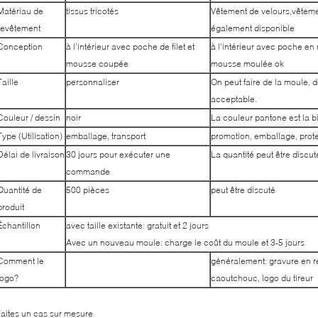
Matériau de
tissus tricotés
Vêtement de velours,vêteme
revêtement
également disponible
Conception
à l'intérieur avec poche de filet et
à l'intérieur avec poche en
mousse coupée
mousse moulée ok
Taille
personnaliser
On peut faire de la moule, d
acceptable.
Couleur / dessin
noir
La couleur pantone est la 
Type (Utilisation)
emballage, transport
promotion, emballage, prot
Délai de livraison
30 jours pour exécuter une
La quantité peut être discut
commande
Quantité de
500 pièces
peut être discuté
produit
Échantillon
avec taille existante: gratuit et 2 jours
Avec un nouveau moule: charge le coût du moule et 3-5 jours
Comment le
généralement: gravure en re
logo?
caoutchouc, logo du tireur
aites un cas sur mesure