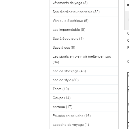
vêtements de yoga
(3)
œ
Sac d'ordinateur portable
(32)
Véhicule électrique
(6)
sac imperméable
(8)
C
Sac à écouteurs
(1)
Sacs à dos
(8)
Les sports en plein air mettent en sac
C
(34)
sac de stockage
(48)
sac de stylo
(30)
Tente
(10)
Coupe
(14)
carreau
(17)
Poupée en peluche
(16)
sacoche de voyage
(1)