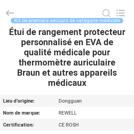
ReWell
Industrial
Group
Limited.
All
Kit de premiers secours de catégorie médicale
Rights
Reserved.
Developed
Étui de rangement protecteur
MAISON
by
ECER
personnalisé en EVA de
PRODUITS
qualité médicale pour
thermomètre auriculaire
AU
Braun et autres appareils
SUJET
médicaux
DE
NOUS
Lieu d'origine:
Dongguan
Nom de marque:
REWELL
VISITE
Certification:
CE ROSH
D'USINE