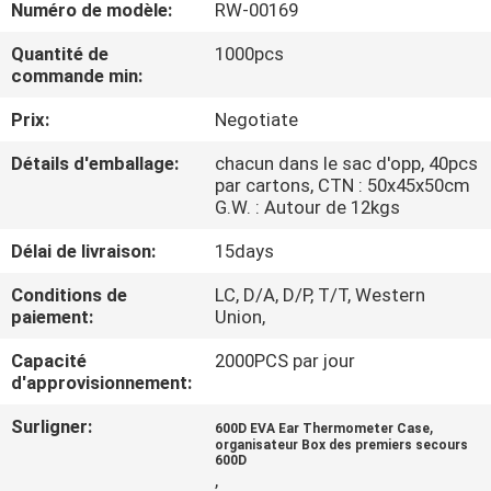
Numéro de modèle:
RW-00169
CONTRÔLE
Quantité de
1000pcs
commande min:
DE
Prix:
Negotiate
QUALITÉ
Détails d'emballage:
chacun dans le sac d'opp, 40pcs
par cartons, CTN : 50x45x50cm
PLAN
G.W. : Autour de 12kgs
DU
Délai de livraison:
15days
SITE
Conditions de
LC, D/A, D/P, T/T, Western
paiement:
Union,
PRIVACY
Capacité
2000PCS par jour
POLICY
d'approvisionnement:
Surligner:
,
600D EVA Ear Thermometer Case
organisateur Box des premiers secours
600D
,