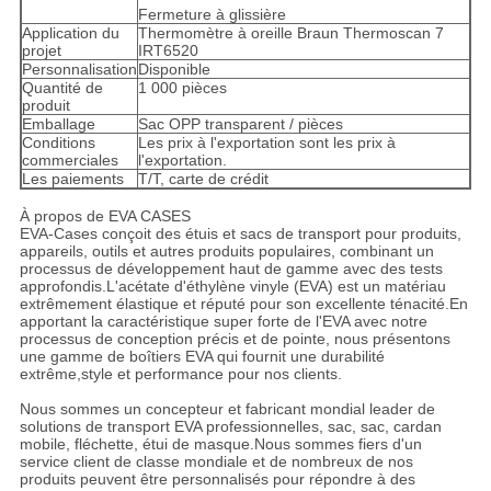
Fermeture à glissière
Application du
Thermomètre à oreille Braun Thermoscan 7
projet
IRT6520
Personnalisation
Disponible
Quantité de
1 000 pièces
produit
Emballage
Sac OPP transparent / pièces
Conditions
Les prix à l'exportation sont les prix à
commerciales
l'exportation.
Les paiements
T/T, carte de crédit
À propos de EVA CASES
EVA-Cases conçoit des étuis et sacs de transport pour produits,
appareils, outils et autres produits populaires, combinant un
processus de développement haut de gamme avec des tests
approfondis.L'acétate d'éthylène vinyle (EVA) est un matériau
extrêmement élastique et réputé pour son excellente ténacité.En
apportant la caractéristique super forte de l'EVA avec notre
processus de conception précis et de pointe, nous présentons
une gamme de boîtiers EVA qui fournit une durabilité
extrême,style et performance pour nos clients.
Nous sommes un concepteur et fabricant mondial leader de
solutions de transport EVA professionnelles, sac, sac, cardan
mobile, fléchette, étui de masque.Nous sommes fiers d'un
service client de classe mondiale et de nombreux de nos
produits peuvent être personnalisés pour répondre à des