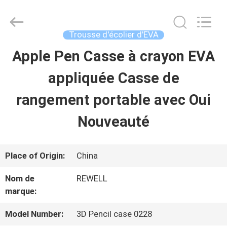
Industrial
Group
Limited.
All
Trousse d'écolier d'EVA
Rights
Reserved.
Apple Pen Casse à crayon EVA
MAISON
Developed
by
ECER
appliquée Casse de
PRODUITS
rangement portable avec Oui
Nouveauté
AU
SUJET
Place of Origin:
China
DE
Nom de
REWELL
marque:
NOUS
Model Number:
3D Pencil case 0228