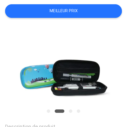
VISITE
MEILLEUR PRIX
D'USINE
CONTRÔLE
DE
QUALITÉ
PLAN
DU
SITE
PRIVACY
Description de produit