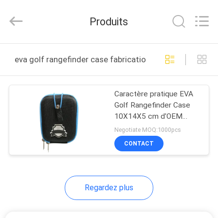
Industrial
Group
Limited.
Produits
All
Rights
Reserved.
Developed
MAISON
by
ECER
eva golf rangefinder case fabrication en ligne
PRODUITS
Caractère pratique EVA
Golf Rangefinder Case
AU
10X14X5 cm d'OEM
SUJET
antichoc
Negotiate MOQ:1000pcs
DE
CONTACT
NOUS
Regardez plus
VISITE
D'USINE