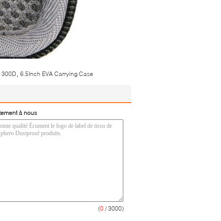
,
r 300D
6.5Inch EVA Carrying Case
tement à nous
(
0
/ 3000)