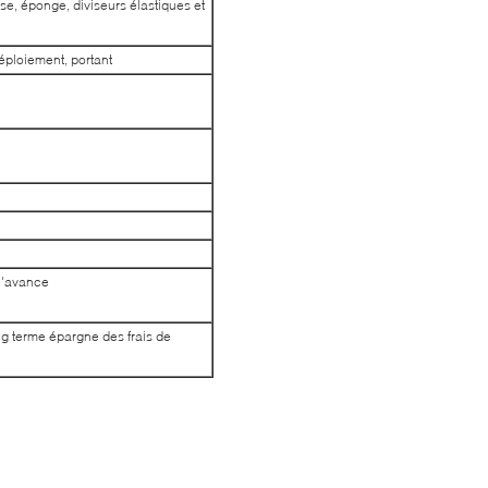
e, éponge, diviseurs élastiques et
déploiement, portant
 l'avance
ong terme épargne des frais de