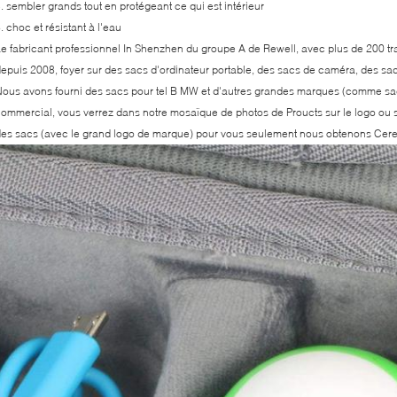
. sembler grands tout en protégeant ce qui est intérieur
. choc et résistant à l'eau
e fabricant professionnel In Shenzhen du groupe A de Rewell, avec plus de 200 tra
epuis 2008, foyer sur des sacs d'ordinateur portable, des sacs de caméra, des sacs
ous avons fourni des sacs pour tel B MW et d'autres grandes marques (comme sa
ommercial, vous verrez dans notre mosaïque de photos de Proucts sur le logo ou s
es sacs (avec le grand logo de marque) pour vous seulement nous obtenons Cere