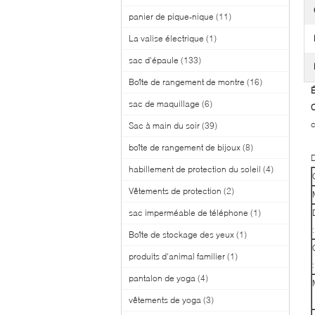
panier de pique-nique
(11)
La valise électrique
(1)
sac d'épaule
(133)
Boîte de rangement de montre
(16)
É
sac de maquillage
(6)
C
c
Sac à main du soir
(39)
boîte de rangement de bijoux
(8)
D
habillement de protection du soleil
(4)
Vêtements de protection
(2)
sac imperméable de téléphone
(1)
:
Boîte de stockage des yeux
(1)
produits d'animal familier
(1)
:
pantalon de yoga
(4)
vêtements de yoga
(3)