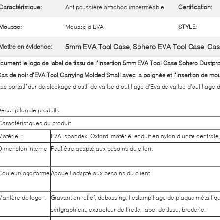
Caractéristique:
Antipoussière antichoc imperméable
Certification:
Mousse:
Mousse d'EVA
STYLE:
5mm EVA Tool Case
Sphero EVA Tool Case
Cas
Mettre en évidence:
,
,
cument le logo de label de tissu de l'insertion 5mm EVA Tool Case Sphero Dustpro
as de noir d'EVA Tool Carrying Molded Small avec la poignée et l'insertion de m
as portatif dur de stockage d'outil de valise d'outillage d'Eva de valise d'outillage 
escription de produits
Caractéristiques du produit
Matériel :
EVA, spandex, Oxford, matériel enduit en nylon d'unité centrale, 
Dimension interne
Peut être adapté aux besoins du client
Couleur/logo/forme
Accueil adapté aux besoins du client
Manière de logo :
Gravant en refief, debossing, l'estampillage de plaque métalliq
sérigraphient, extracteur de tirette, label de tissu, broderie.