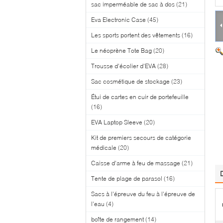
sac imperméable de sac à dos
(21)
Eva Electronic Case
(45)
Les sports portent des vêtements
(16)
Le néoprène Tote Bag
(20)
Trousse d'écolier d'EVA
(28)
Sac cosmétique de stockage
(23)
Étui de cartes en cuir de portefeuille
(16)
EVA Laptop Sleeve
(20)
Kit de premiers secours de catégorie
médicale
(20)
Caisse d'arme à feu de massage
(21)
Tente de plage de parasol
(16)
Sacs à l'épreuve du feu à l'épreuve de
l'eau
(4)
boîte de rangement
(14)