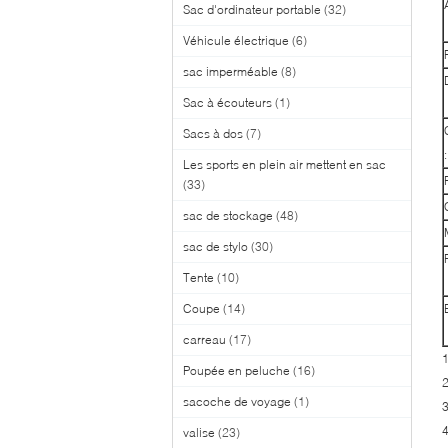
Sac d'ordinateur portable
(32)
Véhicule électrique
(6)
sac imperméable
(8)
Sac à écouteurs
(1)
Sacs à dos
(7)
:
Les sports en plein air mettent en sac
(33)
sac de stockage
(48)
sac de stylo
(30)
Tente
(10)
Coupe
(14)
carreau
(17)
1
Poupée en peluche
(16)
2
sacoche de voyage
(1)
3
4
valise
(23)