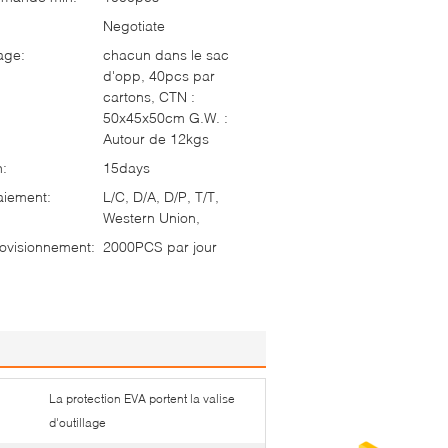
Negotiate
age:
chacun dans le sac
d'opp, 40pcs par
cartons, CTN :
50x45x50cm G.W. :
Autour de 12kgs
n:
15days
aiement:
L/C, D/A, D/P, T/T,
Western Union,
ovisionnement:
2000PCS par jour
La protection EVA portent la valise
d'outillage