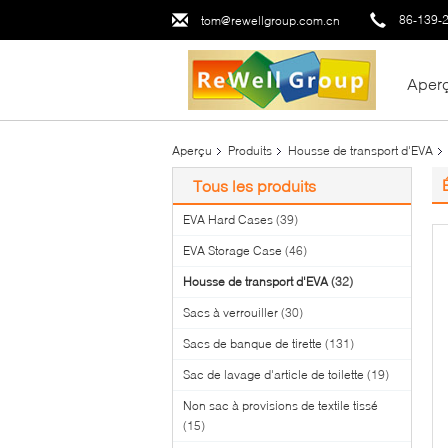
86-139-
tom@rewellgroup.com.cn
Aper
Aperçu
Produits
Housse de transport d'EVA
Tous les produits
EVA Hard Cases
(39)
EVA Storage Case
(46)
Housse de transport d'EVA
(32)
Sacs à verrouiller
(30)
Sacs de banque de tirette
(131)
Sac de lavage d'article de toilette
(19)
Non sac à provisions de textile tissé
(15)