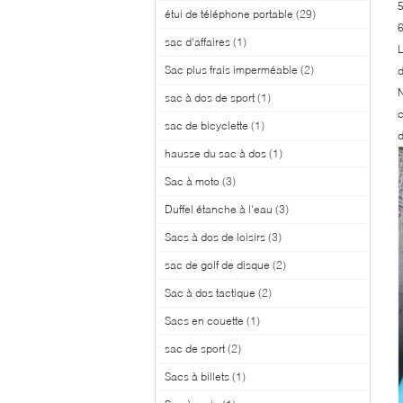
5
étui de téléphone portable
(29)
6
sac d'affaires
(1)
L
Sac plus frais imperméable
(2)
d
N
sac à dos de sport
(1)
c
sac de bicyclette
(1)
d
hausse du sac à dos
(1)
Sac à moto
(3)
Duffel étanche à l'eau
(3)
Sacs à dos de loisirs
(3)
sac de golf de disque
(2)
Sac à dos tactique
(2)
Sacs en couette
(1)
sac de sport
(2)
Sacs à billets
(1)