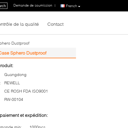
Demande de soumission
|
rch
French
ntrôle de la qualité
Contact
Sphero Dustproof
 Case Sphero Dustproof
roduit:
Guangdong
:
REWELL
CE ROSH FDA ISO9001
RW-00104
paiement et expédition:
mmande min:
1000pcs