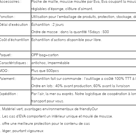
Accessoires :
Poche de maille, mousse moulée par Eva, Eva coupant la mouss
réglables d'éponge, clôture d'aimant.
Fonction :
Utilisation pour l'emballage de produits, protection, stockage, 
Délai d'exécution :
Échantillon : 2 jours
Ordre de masse : dans la quantité 15days : 500
Coût d'échantillon
Échantillon d'actions disponible pour libre.
Paquet :
OPP bag+carton
Caractéristiques :
antichoc, imperméable
MOQ :
Plus que 500pcs
Paiement :
Échantillon fait sur commande : l'outillage a coûté 100% TTT à
Ordre en lots : 40% avant production, 60% avant la livraison
Expédition :
Par l'air, la mer ou exprès. Notre logistique de coopération à l
transport pour vous.
. Matériel vert, avantages environnementaux de friendlyOur
. Les cas d'EVA comportent un intérieur unique et moulé de mousse.
. offre une meilleure protection pour le contenu de cas
. léger, pourtant vigoureux