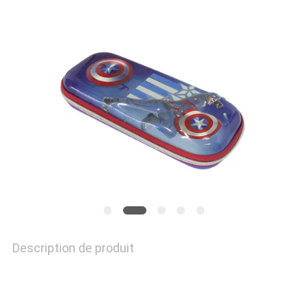
VISITE
D'USINE
CONTRÔLE
DE
QUALITÉ
PLAN
DU
Description de produit
SITE
PRIVACY