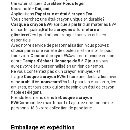
Caractéristiques:
Durable
et
Poids léger
Nouveauté:
- Oui, oui.
Applications:
Papeterie et étui à crayon Eva
Vous cherchez une étui-crayon unique et durable?
Casque à crayon EVA
Fabriqué à partir d'un matériau EVA
de haute qualité,
Boîte à crayons à fermeture à
glissière
C'est parfait pour ranger tous vos articles
essentiels.
Avec notre service de personnalisation, vous pouvez
choisir parmi une variété de couleurs et de motifs pour
faire votre
Casque à crayon EVA
vraiment unique en son
genre.
Temps d'échantillonnage de 5 à 7 jours
, vous
aurez votre étui personnalisé en un rien de temps.
Ne vous contentez pas d'un crayon ennuyeux et
fragile.
Casque à crayon EVA
et faire une déclaration avec
son
durabilité
et
nouveauté
Parfait pour les étudiants, les
artistes, et tous ceux qui ont besoin d'un étui de crayon
fiable et élégant.
Prends les mains de notre
Casque à crayon
EVA
Commandez maintenant et ajoutez une touche de
personnalité à votre collection de papeterie.
Emballage et expédition