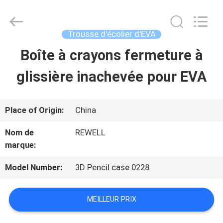
Industrial
Group
Limited.
All
Trousse d'écolier d'EVA
Rights
Reserved.
Boîte à crayons fermeture à
MAISON
Developed
by
ECER
glissière inachevée pour EVA
PRODUITS
Place of Origin:
China
AU
Nom de
REWELL
marque:
SUJET
DE
Model Number:
3D Pencil case 0228
NOUS
MEILLEUR PRIX