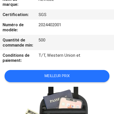
marque:
CONTRÔLE
Certification:
SGS
DE
Numéro de
2024402001
QUALITÉ
modèle:
Quantité de
500
PLAN
commande min:
DU
Conditions de
T/T, Western Union et
paiement:
SITE
MEILLEUR PRIX
PRIVACY
POLICY