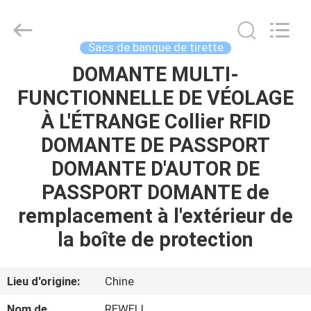
ReWell
Industrial
Group
Limited.
All
Sacs de banque de tirette
Rights
Reserved.
Developed
DOMANTE MULTI-
MAISON
by
ECER
FUNCTIONNELLE DE VÉOLAGE
PRODUITS
À L'ÉTRANGE Collier RFID
DOMANTE DE PASSPORT
AU
DOMANTE D'AUTOR DE
SUJET
PASSPORT DOMANTE de
DE
remplacement à l'extérieur de
NOUS
la boîte de protection
VISITE
Lieu d'origine:
Chine
D'USINE
Nom de
REWELL