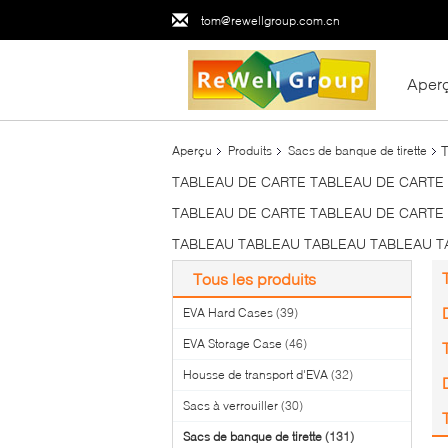
tom@rewellgroup.com.cn
Aper
Aperçu
Produits
Sacs de banque de tirette
TABLEAU DE CARTE TABLEAU DE CARTE
TABLEAU DE CARTE TABLEAU DE CARTE
TABLEAU TABLEAU TABLEAU TABLEAU T
Tous les produits
EVA Hard Cases
(39)
EVA Storage Case
(46)
Housse de transport d'EVA
(32)
Sacs à verrouiller
(30)
Sacs de banque de tirette
(131)