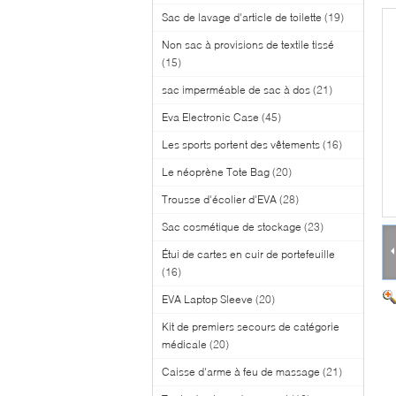
Sac de lavage d'article de toilette
(19)
Non sac à provisions de textile tissé
(15)
sac imperméable de sac à dos
(21)
Eva Electronic Case
(45)
Les sports portent des vêtements
(16)
Le néoprène Tote Bag
(20)
Trousse d'écolier d'EVA
(28)
Sac cosmétique de stockage
(23)
Étui de cartes en cuir de portefeuille
(16)
EVA Laptop Sleeve
(20)
Kit de premiers secours de catégorie
médicale
(20)
Caisse d'arme à feu de massage
(21)