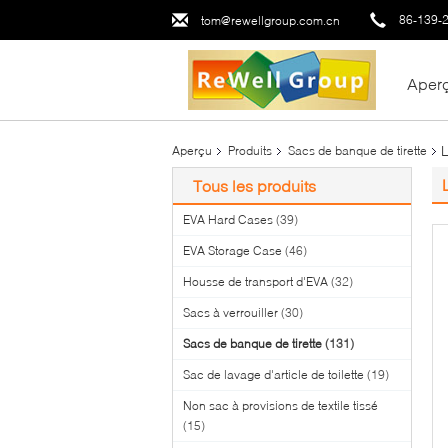
86-139-
tom@rewellgroup.com.cn
Aper
L
Aperçu
Produits
Sacs de banque de tirette
Tous les produits
EVA Hard Cases
(39)
EVA Storage Case
(46)
Housse de transport d'EVA
(32)
Sacs à verrouiller
(30)
Sacs de banque de tirette
(131)
Sac de lavage d'article de toilette
(19)
Non sac à provisions de textile tissé
(15)