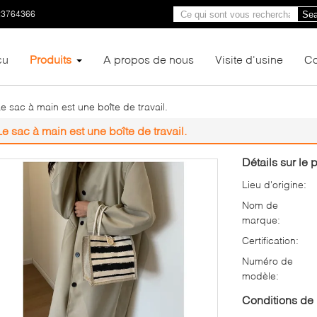
23764366
Sea
çu
Produits
A propos de nous
Visite d'usine
Co
e sac à main est une boîte de travail.
Le sac à main est une boîte de travail.
Détails sur le p
Lieu d'origine:
Nom de
marque:
Certification:
Numéro de
modèle:
Conditions de 