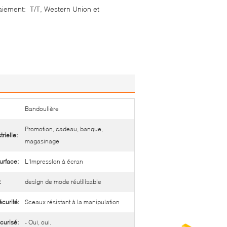
aiement:
T/T, Western Union et
Bandoulière
Promotion, cadeau, banque,
trielle:
magasinage
urface:
L'impression à écran
:
design de mode réutilisable
écurité:
Sceaux résistant à la manipulation
curisé:
- Oui, oui.