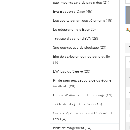
sac imperméable de sac à dos
(21)
Eva Electronic Case
(45)
Les sports portent des vêtements
(16)
Le néoprène Tote Bag
(20)
Trousse d'écolier d'EVA
(28)
Sac cosmétique de stockage
(23)
Étui de cartes en cuir de portefeuille
(16)
EVA Laptop Sleeve
(20)
Kit de premiers secours de catégorie
médicale
(20)
Caisse d'arme à feu de massage
(21)
Tente de plage de parasol
(16)
Sacs à l'épreuve du feu à l'épreuve de
l'eau
(4)
boîte de rangement
(14)