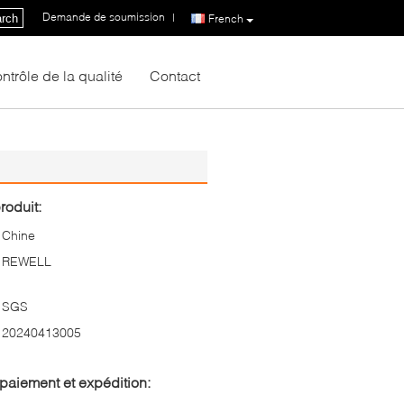
Demande de soumission
|
rch
French
ntrôle de la qualité
Contact
roduit:
Chine
REWELL
SGS
20240413005
paiement et expédition: