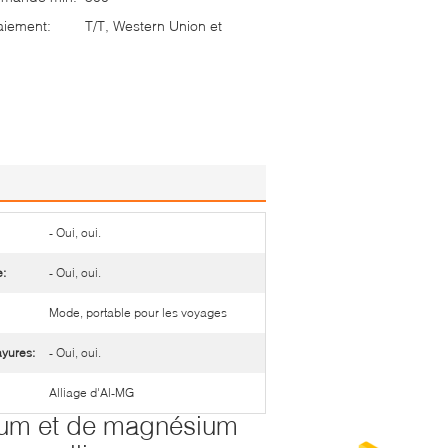
aiement:
T/T, Western Union et
- Oui, oui.
e:
- Oui, oui.
Mode, portable pour les voyages
ayures:
- Oui, oui.
Alliage d'Al-MG
nium et de magnésium