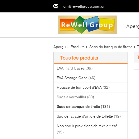
tom@rewellgroup.com.cn
Aper
Aperçu
Produits
Sacs de banque de tirette
Tous les produits
EVA Hard Cases
(39)
EVA Storage Case
(46)
Housse de transport d'EVA
(32)
Sacs à verrouiller
(30)
Sacs de banque de tirette
(131)
Sac de lavage d'article de toilette
(19)
Non sac à provisions de textile tissé
(15)