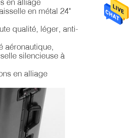
 en alliage
isselle en métal 24"
 qualité, léger, anti-
té aéronautique,
selle silencieuse à
ions en alliage