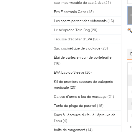
sac imperméable de sac à dos
(21)
Eva Electronic Case
(45)
Les sports portent des vêtements
(16)
Le néoprène Tote Bag
(20)
Trousse d'écolier d'EVA
(28)
Sac cosmétique de stockage
(23)
Étui de cartes en cuir de portefeuille
(16)
EVA Laptop Sleeve
(20)
Kit de premiers secours de catégorie
médicale
(20)
Caisse d'arme à feu de massage
(21)
Tente de plage de parasol
(16)
Sacs à l'épreuve du feu à l'épreuve de
l'eau
(4)
boîte de rangement
(14)