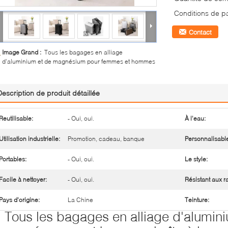
Conditions de p
Contact
Image Grand :
Tous les bagages en alliage
d'aluminium et de magnésium pour femmes et hommes
Description de produit détaillée
Reutilisable:
- Oui, oui.
À l'eau:
Utilisation industrielle:
Promotion, cadeau, banque
Personnalisabl
Portables:
- Oui, oui.
Le style:
Facile à nettoyer:
- Oui, oui.
Résistant aux r
Pays d'origine:
La Chine
Teinture:
Tous les bagages en alliage d'alumi