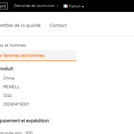
Demande de soumission
|
rch
French
ntrôle de la qualité
Contact
mes et hommes
our femmes et hommes
roduit:
Chine
:
REWELL
SGS
20240415001
paiement et expédition:
mmande min:
500