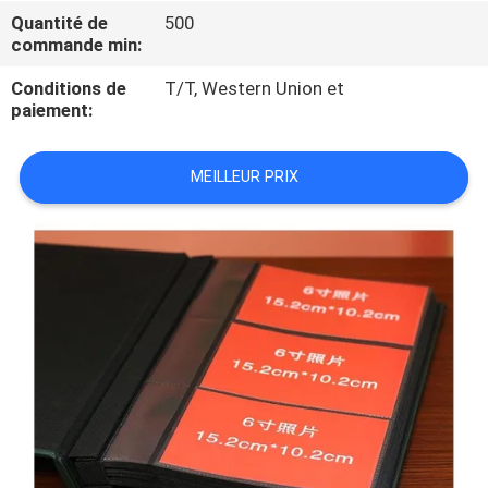
Quantité de
500
commande min:
CONTRÔLE
DE
Conditions de
T/T, Western Union et
paiement:
QUALITÉ
MEILLEUR PRIX
PLAN
DU
SITE
PRIVACY
POLICY