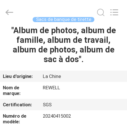
ReWell
Industrial
Group
Limited.
All
Sacs de banque de tirette
Rights
Reserved.
Developed
"Album de photos, album de
MAISON
by
ECER
famille, album de travail,
PRODUITS
album de photos, album de
sac à dos".
AU
SUJET
Lieu d'origine:
La Chine
DE
Nom de
REWELL
NOUS
marque:
Certification:
SGS
VISITE
Numéro de
20240415002
D'USINE
modèle: