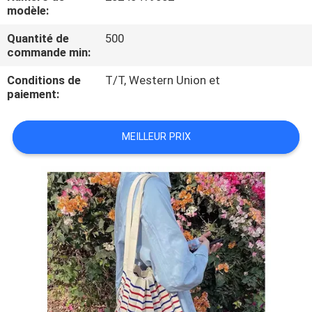
modèle:
CONTRÔLE
Quantité de
500
commande min:
DE
QUALITÉ
Conditions de
T/T, Western Union et
paiement:
PLAN
MEILLEUR PRIX
DU
SITE
PRIVACY
POLICY