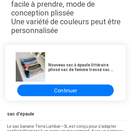
facile à prendre, mode de
conception plissée
Une variété de couleurs peut être
personnalisée
Nouveau sac à épaule littéraire
plissé sac de femme tressé sac à
tricoter d'hiver sac de mode sac
de femme transfrontalier
Continuer
sac d'épaule
Le sac banane Terra Lumbar—3L est conçu pour s'adapter