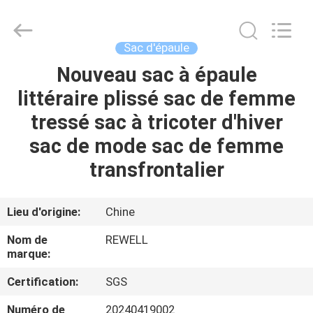
Group
Limited.
All
Rights
Reserved.
Sac d'épaule
Developed
by
ECER
Nouveau sac à épaule
MAISON
littéraire plissé sac de femme
PRODUITS
tressé sac à tricoter d'hiver
sac de mode sac de femme
AU
transfrontalier
SUJET
DE
Lieu d'origine:
Chine
NOUS
Nom de
REWELL
marque:
VISITE
Certification:
SGS
D'USINE
Numéro de
20240419002